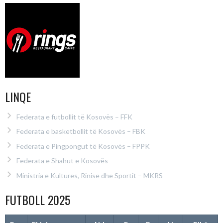
LINQE
Federata e futbollit të Kosovës – FFK
Federata e basketbollit të Kosovës – FBK
Federata e Pingpongut të Kosovës – FPPK
Federata e Shahut e Kosovës
Ministria e Kultures, Rinise dhe Sportit – MKRS
FUTBOLL 2025