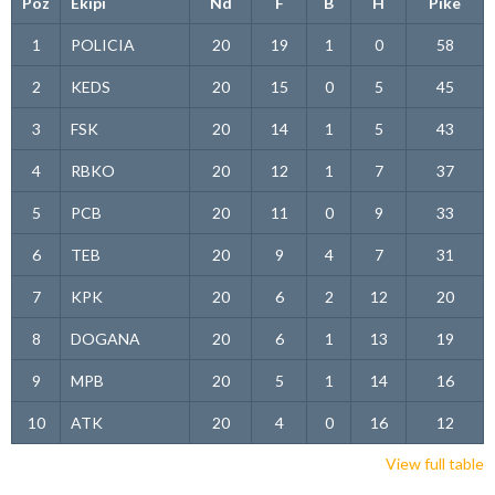
Poz
Ekipi
Nd
F
B
H
Pikë
1
POLICIA
20
19
1
0
58
2
KEDS
20
15
0
5
45
3
FSK
20
14
1
5
43
4
RBKO
20
12
1
7
37
5
PCB
20
11
0
9
33
6
TEB
20
9
4
7
31
7
KPK
20
6
2
12
20
8
DOGANA
20
6
1
13
19
9
MPB
20
5
1
14
16
10
ATK
20
4
0
16
12
View full table