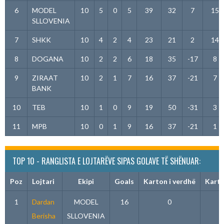
6
MODEL
10
5
0
5
39
32
7
15
SLLOVENIA
7
SHKK
10
4
2
4
23
21
2
14
8
DOGANA
10
2
2
6
18
35
-17
8
9
ZIRAAT
10
2
1
7
16
37
-21
7
BANK
10
TEB
10
1
0
9
19
50
-31
3
11
MPB
10
0
1
9
16
37
-21
1
TOP 10 - RANGLISTA E LOJTARËVE SIPAS GOLAVE TË SHËNUAR:
Poz
Lojtari
Ekipi
Goals
Karton i verdhë
Karto
1
Dardan
MODEL
16
0
Berisha
SLLOVENIA