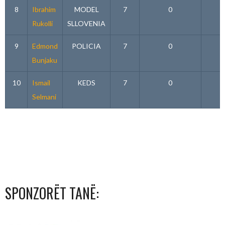
8
Ibrahim
MODEL
7
0
Rukolli
SLLOVENIA
9
Edmond
POLICIA
7
0
Bunjaku
10
Ismail
KEDS
7
0
Selmani
SPONZORËT TANË: