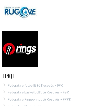
LINQE
Federata e futbollit të Kosovës – FFK
Federata e basketbollit të Kosovës – FBK
Federata e Pingpongut të Kosovës – FPPK