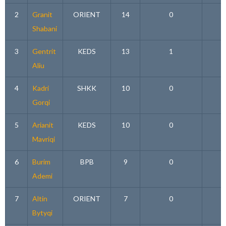
2
Granit
ORIENT
14
0
Shabani
3
Gentrit
KEDS
13
1
Aliu
4
Kadri
SHKK
10
0
Gorqi
5
Arianit
KEDS
10
0
Mavriqi
6
Burim
BPB
9
0
Ademi
7
Altin
ORIENT
7
0
Bytyqi