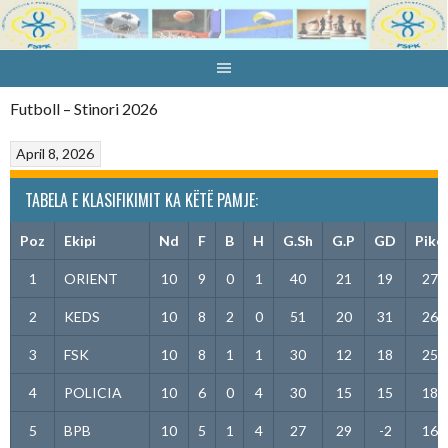
Skip
to
content
Futboll – Stinori 2026
April 8, 2026
TABELA E KLASIFIKIMIT KA KËTË PAMJE:
Poz
Ekipi
Nd
F
B
H
G.Sh
G.P
GD
Pikë
1
ORIENT
10
9
0
1
40
21
19
27
2
KEDS
10
8
2
0
51
20
31
26
3
FSK
10
8
1
1
30
12
18
25
4
POLICIA
10
6
0
4
30
15
15
18
5
BPB
10
5
1
4
27
29
-2
16