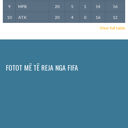
9
MPB
20
5
1
14
16
10
ATK
20
4
0
16
12
View full table
FOTOT MË TË REJA NGA FIFA