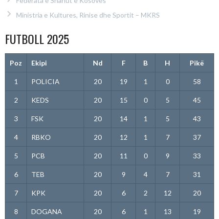
Federata e Shahut e Kosovës
Ministria e Kultures, Rinise dhe Sportit – MKRS
FUTBOLL 2025
Poz
Ekipi
Nd
F
B
H
Pikë
1
POLICIA
20
19
1
0
58
2
KEDS
20
15
0
5
45
3
FSK
20
14
1
5
43
4
RBKO
20
12
1
7
37
5
PCB
20
11
0
9
33
6
TEB
20
9
4
7
31
7
KPK
20
6
2
12
20
8
DOGANA
20
6
1
13
19