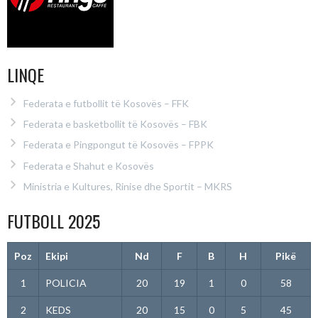
LINQE
Federata e futbollit të Kosovës – FFK
Federata e basketbollit të Kosovës – FBK
Federata e Pingpongut të Kosovës – FPPK
Federata e Shahut e Kosovës
Ministria e Kultures, Rinise dhe Sportit – MKRS
FUTBOLL 2025
Poz
Ekipi
Nd
F
B
H
Pikë
1
POLICIA
20
19
1
0
58
2
KEDS
20
15
0
5
45