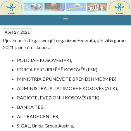
Skip
to
content
April 27, 2021
Pjesëmarrës të garave që i organizon Federata, për vitin garues
2021, janë këto skuadra:
POLICIA E KOSOVËS (PK),
FORCA E SIGURISË SË KOSOVËS (FSK),
MINISTRIA E PUNËVE TË BRENDSHME (MPB),
ADMINISTRATA TATIMORE E KOSOVËS (ATK),
RADIOTELEVEZIONI I KOSOVËS (RTK),
BANKA TEB,
AL TRADE CENTER,
SIGAL, Uniqa Group Austria,