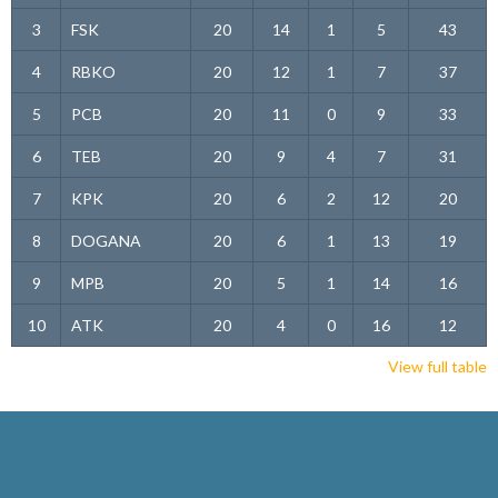
3
FSK
20
14
1
5
43
4
RBKO
20
12
1
7
37
5
PCB
20
11
0
9
33
6
TEB
20
9
4
7
31
7
KPK
20
6
2
12
20
8
DOGANA
20
6
1
13
19
9
MPB
20
5
1
14
16
10
ATK
20
4
0
16
12
View full table