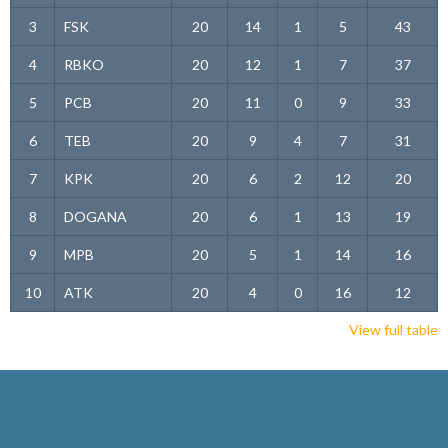
3
FSK
20
14
1
5
43
4
RBKO
20
12
1
7
37
5
PCB
20
11
0
9
33
6
TEB
20
9
4
7
31
7
KPK
20
6
2
12
20
8
DOGANA
20
6
1
13
19
9
MPB
20
5
1
14
16
10
ATK
20
4
0
16
12
View full table