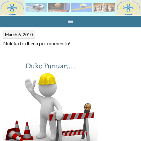
Skip
to
content
March 6, 2010
Nuk ka te dhena per momentin!