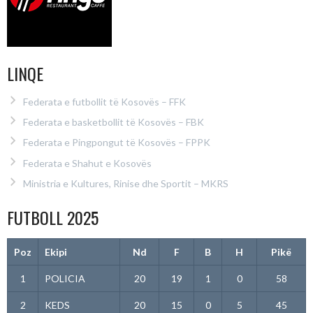
LINQE
Federata e futbollit të Kosovës – FFK
Federata e basketbollit të Kosovës – FBK
Federata e Pingpongut të Kosovës – FPPK
Federata e Shahut e Kosovës
Ministria e Kultures, Rinise dhe Sportit – MKRS
FUTBOLL 2025
Poz
Ekipi
Nd
F
B
H
Pikë
1
POLICIA
20
19
1
0
58
2
KEDS
20
15
0
5
45