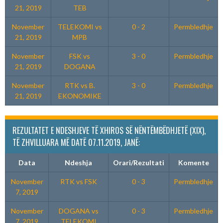
21, 2019
TEB
November
TELEKOMI vs
0 - 2
Permbledhje
21, 2019
MPB
November
FSK vs
3 - 0
Permbledhje
21, 2019
DOGANA
November
RTK vs B.
3 - 0
Permbledhje
21, 2019
EKONOMIKE
REZULTATET E NDESHJEVE TË XHIROS SË NËNTËMBËDHJETË (XIX),
TË ZHVILLUARA MË DATË 07.11.2019, JANË:
Data
Ndeshja
Orari/Rezultati
Komente
November
RTK vs FSK
0 - 3
Permbledhje
7, 2019
November
DOGANA vs
0 - 3
Permbledhje
7, 2019
TELEKOMI