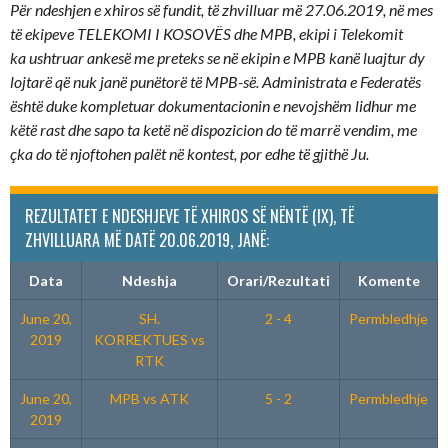
Për ndeshjen e xhiros së fundit, të zhvilluar më 27.06.2019, në mes
të ekipeve TELEKOMI I KOSOVËS dhe MPB, ekipi i Telekomit
ka ushtruar ankesë me preteks se në ekipin e MPB kanë luajtur dy
lojtarë që nuk janë punëtorë të MPB-së. Administrata e Federatës
është duke kompletuar dokumentacionin e nevojshëm lidhur me
këtë rast dhe sapo ta ketë në dispozicion do të marrë vendim, me
çka do të njoftohen palët në kontest, por edhe të gjithë Ju.
REZULTATET E NDESHJEVE TË XHIROS SË NËNTË (IX), TË
ZHVILLUARA MË DATË 20.06.2019, JANË:
Data
Ndeshja
Orari/Rezultati
Komente
June 20,
SH.
2 - 4
Permbledhje
2019
KORREKTUES vs
RTK
June 20,
MPB vs ATK
5 - 2
Permbledhje
2019