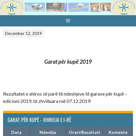
Skip
to
content
December 12, 2019
Garat për kupë 2019
Rezultatet e xhiros së parë të ndeshjeve të garave për kupë –
edicioni 2019, të zhvilluara më 07.12.2019:
GARAT PËR KUPË - XHIROJA E I-RË
Data
Ndeshja
Orari/Rezultati
Komente