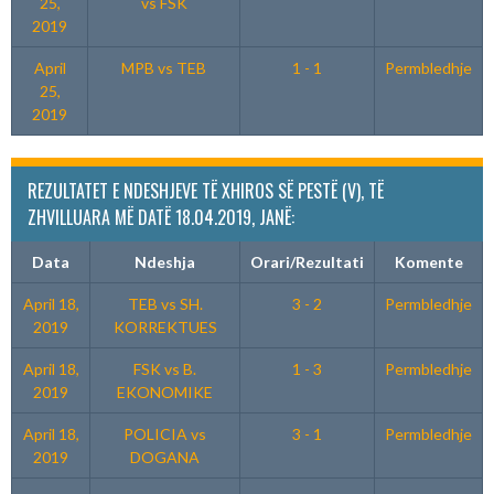
25,
vs FSK
2019
April
MPB vs TEB
1 - 1
Permbledhje
25,
2019
REZULTATET E NDESHJEVE TË XHIROS SË PESTË (V), TË
ZHVILLUARA MË DATË 18.04.2019, JANË:
Data
Ndeshja
Orari/Rezultati
Komente
April 18,
TEB vs SH.
3 - 2
Permbledhje
2019
KORREKTUES
April 18,
FSK vs B.
1 - 3
Permbledhje
2019
EKONOMIKE
April 18,
POLICIA vs
3 - 1
Permbledhje
2019
DOGANA