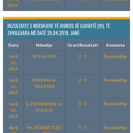
2019
REZULTATET E NDESHJEVE TË XHIROS SË GJASHTË (VI), TË
ZHVILLUARA MË DATË 25.04.2019, JANË:
Data
Ndeshja
Orari/Rezultati
Komente
April
RTK vs ATK
1 - 3
Permbledhje
25,
2019
April
DOGANA vs
2 - 3
Permbledhje
25,
TELEKOMI
2019
April
B. EKONOMIKE vs
0 - 3
Permbledhje
25,
POLICIA
2019
April
SH. KORREKTUES
1 - 7
Permbledhje