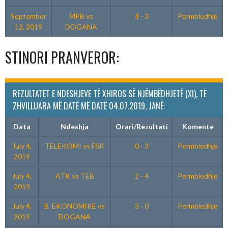
September
MPB vs
4 - 3
Permbledhje
12, 2019
DOGANA
STINORI PRANVEROR:
REZULTATET E NDESHJEVE TË XHIROS SË NJËMBËDHJETË (XI), TË
ZHVILLUARA MË DATË MË DATË 04.07.2019, JANË:
Data
Ndeshja
Orari/Rezultati
Komente
July 4,
TELEKOMI vs FSK
0 - 3
Permbledhje
2019
July 4,
ATK vs TEB
2 - 4
Permbledhje
2019
July 4,
B. EKONOMIKE vs
3 - 0
Permbledhje
2019
DOGANA