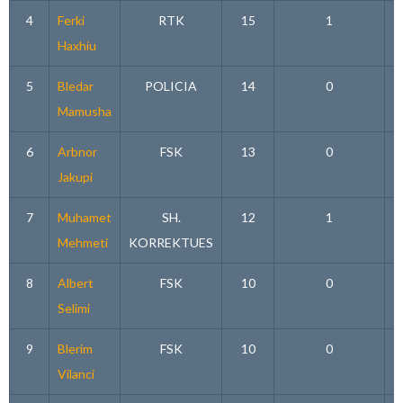
4
Ferki
RTK
15
1
Haxhiu
5
Bledar
POLICIA
14
0
Mamusha
6
Arbnor
FSK
13
0
Jakupi
7
Muhamet
SH.
12
1
Mehmeti
KORREKTUES
8
Albert
FSK
10
0
Selimi
9
Blerim
FSK
10
0
Vilanci