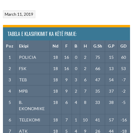
March 11, 2019
TABELA E KLASIFIKIMIT KA KËTË PAMJE:
Poz
Ekipi
Nd
F
B
H
G.Sh
G.P
GD
1
POLICIA
18
16
0
2
75
15
60
2
FSK
18
16
0
2
66
13
53
3
TEB
18
9
3
6
47
54
-7
4
MPB
18
9
2
7
35
37
-2
5
B.
18
6
4
8
33
38
-5
EKONOMIKE
6
TELEKOMI
18
7
1
10
41
57
-16
7
ATK
18
5
4
9
26
44
-18