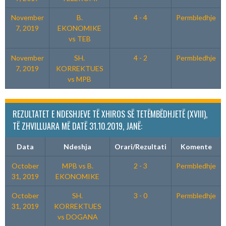
November
B.
4 - 4
Permbledhje
7, 2019
EKONOMIKE
vs TEB
November
SH.
4 - 2
Permbledhje
7, 2019
KORREKTUES
vs MPB
REZULTATET E NDESHJEVE TË XHIROS SË TETËMBËDHJETË (XVIII),
TË ZHVILLUARA MË DATË 31.10.2019, JANË:
Data
Ndeshja
Orari/Rezultati
Komente
October
MPB vs B.
2 - 3
Permbledhje
31, 2019
EKONOMIKE
October
SH.
3 - 0
Permbledhje
31, 2019
KORREKTUES
vs DOGANA