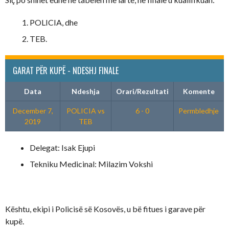
POLICIA, dhe
TEB.
GARAT PËR KUPË - NDESHJ FINALE
Data
Ndeshja
Orari/Rezultati
Komente
December 7,
POLICIA vs
6 - 0
Permbledhje
2019
TEB
Delegat: Isak Ejupi
Tekniku Medicinal: Milazim Vokshi
Kështu, ekipi i Policisë së Kosovës, u bë fitues i garave për
kupë.