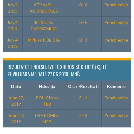
July 4,
ATK vs SH.
0 - 6
Permbledhje
2019
KORREKTUES
July 4,
RTK vs B.
0 - 0
Permbledhje
2019
EKONOMIKE
July 4,
MPB vs POLICIA
0 - 3
Permbledhje
2019
REZULTATET E NDESHJEVE TË XHIROS SË DHJETË (X), TË
ZHVILLUARA MË DATË 27.06.2019, JANË:
Data
Ndeshja
Orari/Rezultati
Komente
June 27,
POLICIA vs
8 - 1
Permbledhje
2019
TEB
June 27,
TELEKOMI vs
2 - 3
Permbledhje
2019
MPB