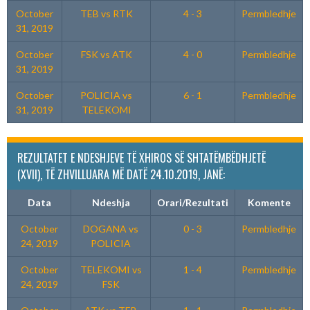
October
TEB vs RTK
4 - 3
Permbledhje
31, 2019
October
FSK vs ATK
4 - 0
Permbledhje
31, 2019
October
POLICIA vs
6 - 1
Permbledhje
31, 2019
TELEKOMI
REZULTATET E NDESHJEVE TË XHIROS SË SHTATËMBËDHJETË
(XVII), TË ZHVILLUARA MË DATË 24.10.2019, JANË:
Data
Ndeshja
Orari/Rezultati
Komente
October
DOGANA vs
0 - 3
Permbledhje
24, 2019
POLICIA
October
TELEKOMI vs
1 - 4
Permbledhje
24, 2019
FSK