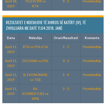
April 18,
TELEKOMI vs
4 - 2
Permbledhje
2019
RTK
REZULTATET E NDESHJEVE TË XHIROS SË KATËRT (IV), TË
ZHVILLUARA ME DATË 11.04.2019, JANË:
Data
Ndeshja
Orari/Rezultati
Komente
April 11,
RTK vs POLICIA
1 - 5
Permbledhje
2019
April 11,
DOGANA vs FSK
0 - 2
Permbledhje
2019
April 11,
B. EKONOMIKE
1 - 4
Permbledhje
2019
vs TEB
April 11,
SH.
2 - 3
Permbledhje
2019
KORREKTUES vs
MPB