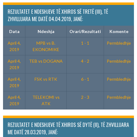
REZULTATET E NDESHJEVE TË XHIROS SË TRETË (III), TË
ZHVILLUARA ME DATË 04.04.2019, JANË:
Data
Ndeshja
Orari/Rezultati
Komente
April 4,
MPB vs B.
1 - 1
Permbledhje
2019
EKONOMIKE
April 4,
TEB vs DOGANA
4 - 2
Permbledhje
2019
April 4,
FSK vs RTK
6 - 1
Permbledhje
2019
April 4,
TELEKOMI vs
2 - 3
Permbledhje
2019
ATK
REZULTATET E NDESHJEVE TË XHIROS SË DYTË (II), TË ZHVILLUARA
ME DATË 28.03.2019, JANË: