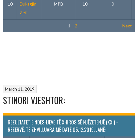
10
Dukagjin
MPB
10
0
Zefi
1
2
Next
March 11, 2019
STINORI VJESHTOR:
REZULTATET E NDESHJEVE TË XHIROS SË NJËZETENJË (XXI) -
REZERVË, TË ZHVILLUARA MË DATË 05.12.2019, JANË: