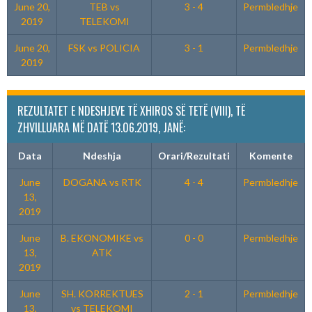
June 20,
TEB vs
3 - 4
Permbledhje
2019
TELEKOMI
June 20,
FSK vs POLICIA
3 - 1
Permbledhje
2019
REZULTATET E NDESHJEVE TË XHIROS SË TETË (VIII), TË
ZHVILLUARA MË DATË 13.06.2019, JANË:
Data
Ndeshja
Orari/Rezultati
Komente
June
DOGANA vs RTK
4 - 4
Permbledhje
13,
2019
June
B. EKONOMIKE vs
0 - 0
Permbledhje
13,
ATK
2019
June
SH. KORREKTUES
2 - 1
Permbledhje
13,
vs TELEKOMI