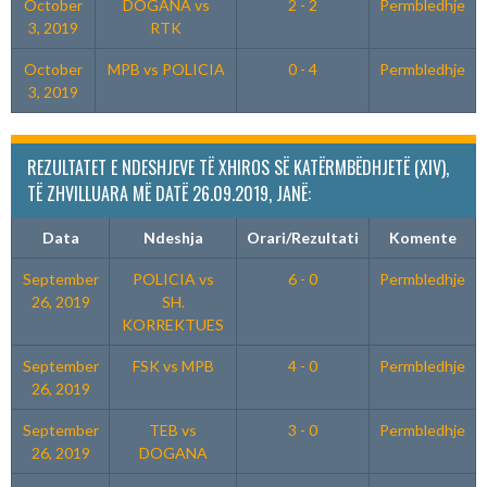
October
DOGANA vs
2 - 2
Permbledhje
3, 2019
RTK
October
MPB vs POLICIA
0 - 4
Permbledhje
3, 2019
REZULTATET E NDESHJEVE TË XHIROS SË KATËRMBËDHJETË (XIV),
TË ZHVILLUARA MË DATË 26.09.2019, JANË:
Data
Ndeshja
Orari/Rezultati
Komente
September
POLICIA vs
6 - 0
Permbledhje
26, 2019
SH.
KORREKTUES
September
FSK vs MPB
4 - 0
Permbledhje
26, 2019
September
TEB vs
3 - 0
Permbledhje
26, 2019
DOGANA