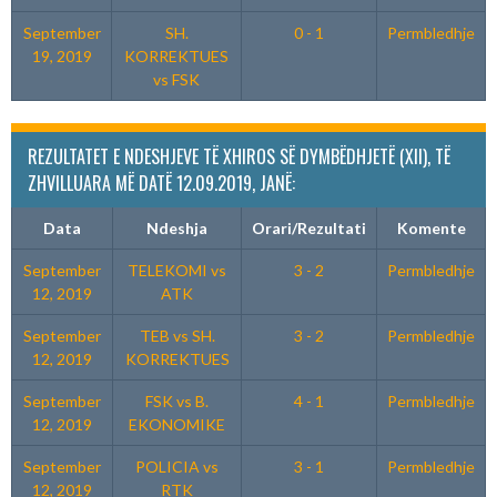
September
SH.
0 - 1
Permbledhje
19, 2019
KORREKTUES
vs FSK
REZULTATET E NDESHJEVE TË XHIROS SË DYMBËDHJETË (XII), TË
ZHVILLUARA MË DATË 12.09.2019, JANË:
Data
Ndeshja
Orari/Rezultati
Komente
September
TELEKOMI vs
3 - 2
Permbledhje
12, 2019
ATK
September
TEB vs SH.
3 - 2
Permbledhje
12, 2019
KORREKTUES
September
FSK vs B.
4 - 1
Permbledhje
12, 2019
EKONOMIKE
September
POLICIA vs
3 - 1
Permbledhje
12, 2019
RTK