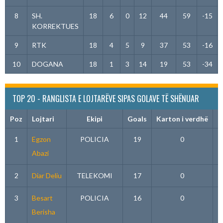
8
SH.
18
6
0
12
44
59
-15
KORREKTUES
9
RTK
18
4
5
9
37
53
-16
10
DOGANA
18
1
3
14
19
53
-34
TOP 20 - RANGLISTA E LOJTARËVE SIPAS GOLAVE TË SHËNUAR
Poz
Lojtari
Ekipi
Goals
Karton i verdhë
K
1
Egzon
POLICIA
19
0
Abazi
2
Diar Deliu
TELEKOMI
17
0
3
Besart
POLICIA
16
0
Berisha