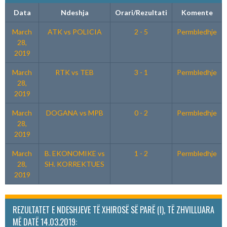
Data
Ndeshja
Orari/Rezultati
Komente
March
ATK vs POLICIA
2 - 5
Permbledhje
28,
2019
March
RTK vs TEB
3 - 1
Permbledhje
28,
2019
March
DOGANA vs MPB
0 - 2
Permbledhje
28,
2019
March
B. EKONOMIKE vs
1 - 2
Permbledhje
28,
SH. KORREKTUES
2019
REZULTATET E NDESHJEVE TË XHIROSË SË PARË (I), TË ZHVILLUARA
MË DATË 14.03.2019: