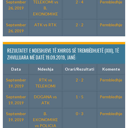
September
TELEKOMI vs
2 - 4
Permbledhje
26, 2019
B.
EKONOMIKE
September
ATK vs RTK
2 - 2
Permbledhje
26, 2019
REZULTATET E NDESHJEVE TË XHIROS SË TREMBËDHJETË (XIII), TË
ZHVILLUARA MË DATË 19.09.2019, JANË:
Data
Ndeshja
Orari/Rezultati
Komente
September
RTK vs
2 - 2
Permbledhje
19, 2019
TELEKOMI
September
DOGANA vs
1 - 5
Permbledhje
19, 2019
ATK
September
B.
0 - 3
Permbledhje
19, 2019
EKONOMIKE
vs POLICIA