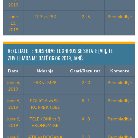
2019
June
TEB vs FSK
2 - 5
Permbledhje
13,
2019
REZULTATET E NDESHJEVE TË XHIROS SË SHTATË (VII), TË
ZHVILLUARA MË DATË 06.06.2019, JANË:
Data
Ndeshja
Orari/Rezultati
Komente
June 6,
FSK vs MPB
2 - 0
Permbledhje
2019
June 6,
POLICIA vs SH.
8 - 1
Permbledhje
2019
KORREKTUES
June 6,
TELEKOMI vs B.
4 - 3
Permbledhje
2019
EKONOMIKE
June 6,
ATK vs DOGANA
0 - 0
Permbledhje