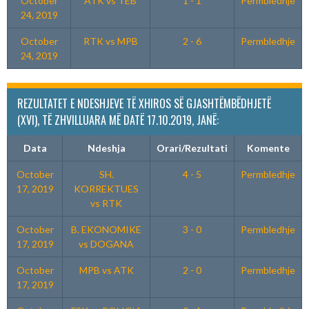
October
ATK vs TEB
1 - 1
Permbledhje
24, 2019
October
RTK vs MPB
2 - 6
Permbledhje
24, 2019
REZULTATET E NDESHJEVE TË XHIROS SË GJASHTËMBËDHJETË
(XVI), TË ZHVILLUARA MË DATË 17.10.2019, JANË:
Data
Ndeshja
Orari/Rezultati
Komente
October
SH.
4 - 5
Permbledhje
17, 2019
KORREKTUES
vs RTK
October
B. EKONOMIKE
3 - 0
Permbledhje
17, 2019
vs DOGANA
October
MPB vs ATK
2 - 0
Permbledhje
17, 2019