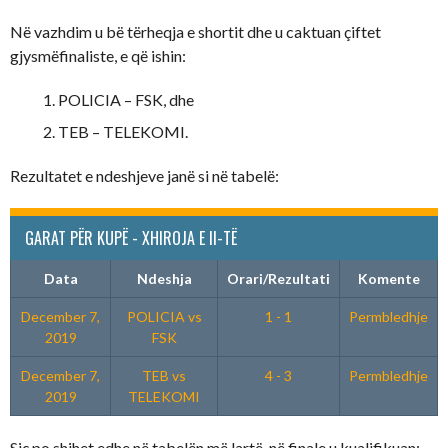
Në vazhdim u bë tërheqja e shortit dhe u caktuan çiftet
gjysmëfinaliste, e që ishin:
POLICIA – FSK, dhe
TEB – TELEKOMI.
Rezultatet e ndeshjeve janë si në tabelë:
GARAT PËR KUPË - XHIROJA E II-TË
Data
Ndeshja
Orari/Rezultati
Komente
December 7,
POLICIA vs
1 - 1
Permbledhje
2019
FSK
December 7,
TEB vs
4 - 3
Permbledhje
2019
TELEKOMI
Siç po shihet edhe në tabelën më lartë, në finale u kualifikuan: