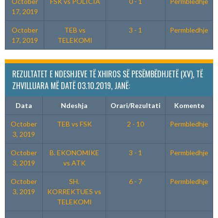
October
FSK vs POLICIA
0 - 1
Permbledhje
17, 2019
October
TEB vs
3 - 1
Permbledhje
17, 2019
TELEKOMI
REZULTATET E NDESHJEVE TË XHIROS SË PESËMBËDHJETË (XV), TË
ZHVILLUARA MË DATË 03.10.2019, JANË:
Data
Ndeshja
Orari/Rezultati
Komente
October
TEB vs FSK
2 - 10
Permbledhje
3, 2019
October
B. EKONOMIKE
3 - 1
Permbledhje
3, 2019
vs ATK
October
SH.
6 - 7
Permbledhje
3, 2019
KORREKTUES vs
TELEKOMI