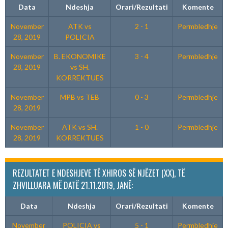
Data
Ndeshja
Orari/Rezultati
Komente
November
ATK vs
2 - 1
Permbledhje
28, 2019
POLICIA
November
B. EKONOMIKE
3 - 4
Permbledhje
28, 2019
vs SH.
KORREKTUES
November
MPB vs TEB
0 - 3
Permbledhje
28, 2019
November
ATK vs SH.
1 - 0
Permbledhje
28, 2019
KORREKTUES
REZULTATET E NDESHJEVE TË XHIROS SË NJËZET (XX), TË
ZHVILLUARA MË DATË 21.11.2019, JANË:
Data
Ndeshja
Orari/Rezultati
Komente
November
POLICIA vs
5 - 1
Permbledhje