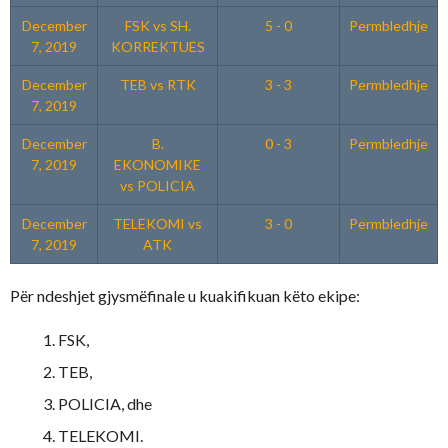
December
FSK vs SH.
5 - 0
Permbledhje
7, 2019
KORREKTUES
December
TEB vs RTK
3 - 3
Permbledhje
7, 2019
December
B.
0 - 3
Permbledhje
7, 2019
EKONOMIKE
vs POLICIA
December
TELEKOMI vs
3 - 0
Permbledhje
7, 2019
ATK
Për ndeshjet gjysmëfinale u kuakifikuan këto ekipe:
FSK,
TEB,
POLICIA, dhe
TELEKOMI.