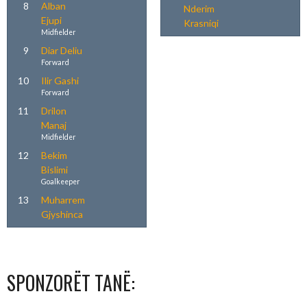
8
Alban
Nderim
Ejupi
Krasniqi
Midfielder
9
Diar Deliu
Forward
10
Ilir Gashi
Forward
11
Drilon
Manaj
Midfielder
12
Bekim
Bislimi
Goalkeeper
13
Muharrem
Gjyshinca
SPONZORËT TANË: