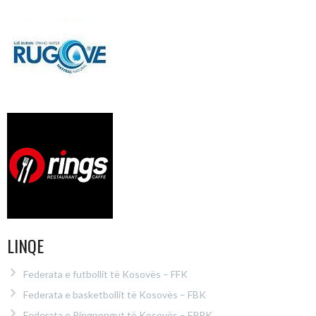
LINQE
Federata e futbollit të Kosovës – FFK
Federata e basketbollit të Kosovës – FBK
Federata e Pingpongut të Kosovës – FPPK