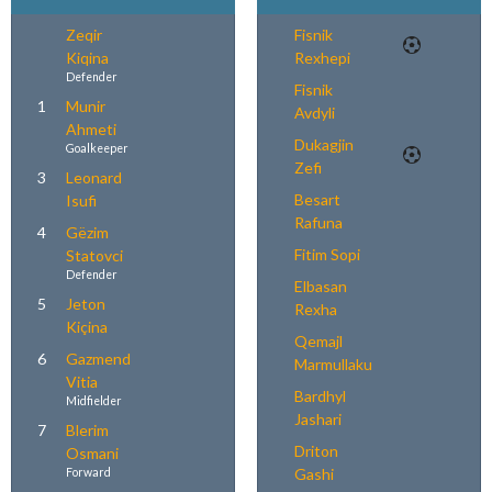
Zeqir
Fisnik
Kiqina
Rexhepi
Defender
Fisnik
1
Munir
Avdyli
Ahmeti
Dukagjin
Goalkeeper
Zefi
3
Leonard
Besart
Isufi
Rafuna
4
Gëzim
Fitim Sopi
Statovci
Defender
Elbasan
5
Jeton
Rexha
Kiçina
Qemajl
6
Gazmend
Marmullaku
Vitia
Bardhyl
Midfielder
Jashari
7
Blerim
Driton
Osmani
Gashi
Forward