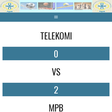
Skip
to
content
TELEKOMI
0
VS
2
MPB