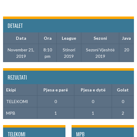
DETALET
Data
Ora
League
Sezoni
Java
November 21,
8:10
Stinori
Sezoni Vjeshtë
20
2019
pm
2019
2019
REZULTATI
Ekipi
Pjesa e parë
Pjesa e dytë
Golat
TELEKOMI
0
0
0
MPB
1
1
2
TELEKOMI
MPB