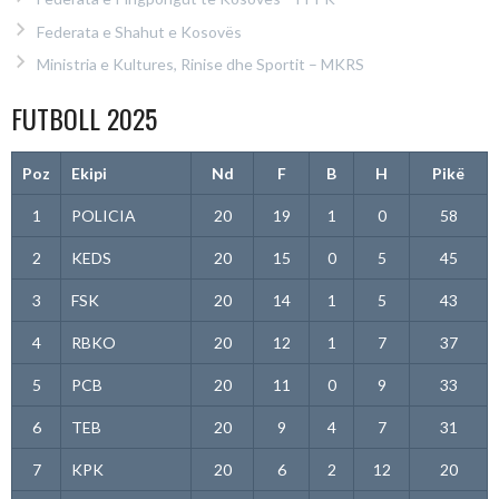
Federata e Shahut e Kosovës
Ministria e Kultures, Rinise dhe Sportit – MKRS
FUTBOLL 2025
Poz
Ekipi
Nd
F
B
H
Pikë
1
POLICIA
20
19
1
0
58
2
KEDS
20
15
0
5
45
3
FSK
20
14
1
5
43
4
RBKO
20
12
1
7
37
5
PCB
20
11
0
9
33
6
TEB
20
9
4
7
31
7
KPK
20
6
2
12
20