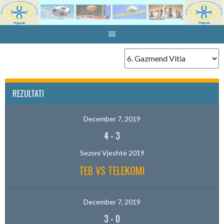
Skip
to
content
REZULTATI
December 7, 2019
4
-
3
Sezoni Vjeshtë 2019
TEB VS TELEKOMI
December 7, 2019
3
-
0