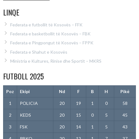
LINQE
Federata e futbollit të Kosovës – FFK
Federata e basketbollit të Kosovës – FBK
Federata e Pingpongut të Kosovës – FPPK
Federata e Shahut e Kosovës
Ministria e Kultures, Rinise dhe Sportit – MKRS
FUTBOLL 2025
Poz
Ekipi
Nd
F
B
H
Pikë
1
POLICIA
20
19
1
0
58
2
KEDS
20
15
0
5
45
3
FSK
20
14
1
5
43
4
RBKO
20
12
1
7
37