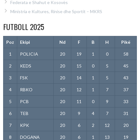
Federata e Shahut e Kosovës
Ministria e Kultures, Rinise dhe Sportit – MKRS
FUTBOLL 2025
Poz
Ekipi
Nd
F
B
H
Pikë
1
POLICIA
20
19
1
0
58
2
KEDS
20
15
0
5
45
3
FSK
20
14
1
5
43
4
RBKO
20
12
1
7
37
5
PCB
20
11
0
9
33
6
TEB
20
9
4
7
31
7
KPK
20
6
2
12
20
8
DOGANA
20
6
1
13
19