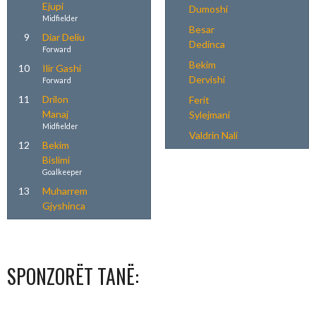
Ejupi
Dumoshi
Midfielder
Besar
9
Diar Deliu
Dedinca
Forward
Bekim
10
Ilir Gashi
Dervishi
Forward
11
Drilon
Ferit
Manaj
Sylejmani
Midfielder
Valdrin Nali
12
Bekim
Bislimi
Goalkeeper
13
Muharrem
Gjyshinca
SPONZORËT TANË: