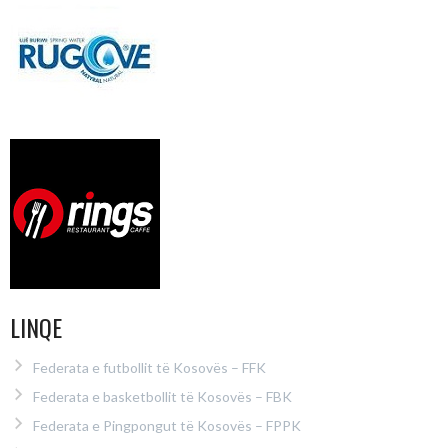
LINQE
Federata e futbollit të Kosovës – FFK
Federata e basketbollit të Kosovës – FBK
Federata e Pingpongut të Kosovës – FPPK