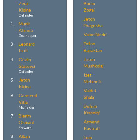
Zeqir
Burim
Kiqina
Zogaj
Defender
Jeton
1
Munir
Dragusha
Ahmeti
Valon Neziri
Goalkeeper
Drilon
3
Leonard
Bajraktari
Isufi
Jeton
4
Gëzim
Mushkolaj
Statovci
Defender
Izet
5
Jeton
Mehmeti
Kiçina
Valdet
6
Gazmend
Shala
Vitia
Defrim
Midfielder
Krasniqi
7
Blerim
Armend
Osmani
Kastrati
Forward
8
Alban
Lum