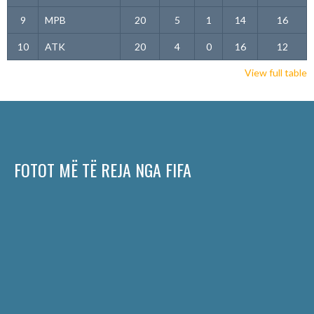
9
MPB
20
5
1
14
16
10
ATK
20
4
0
16
12
View full table
FOTOT MË TË REJA NGA FIFA