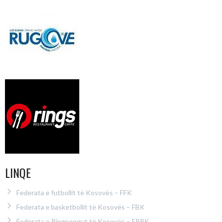
LINQE
Federata e futbollit të Kosovës – FFK
Federata e basketbollit të Kosovës – FBK
Federata e Pingpongut të Kosovës – FPPK