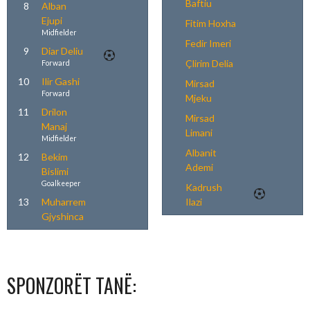
Baftiu
8
Alban
Ejupi
Fitim Hoxha
Midfielder
Fedir Imeri
9
Diar Deliu
Çlirim Delia
Forward
10
Ilir Gashi
Mirsad
Forward
Mjeku
11
Drilon
Mirsad
Manaj
Limani
Midfielder
Albanit
12
Bekim
Ademi
Bislimi
Goalkeeper
Kadrush
13
Muharrem
Ilazi
Gjyshinca
SPONZORËT TANË: