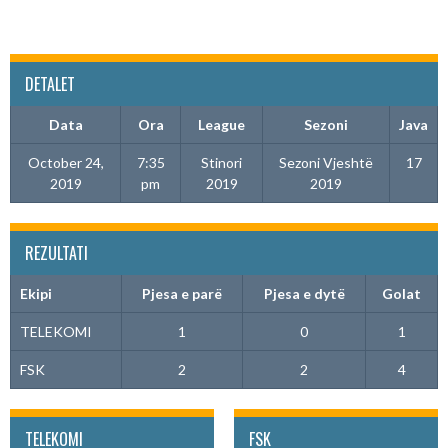
DETALET
Data
Ora
League
Sezoni
Java
October 24,
7:35
Stinori
Sezoni Vjeshtë
17
2019
pm
2019
2019
REZULTATI
Ekipi
Pjesa e parë
Pjesa e dytë
Golat
TELEKOMI
1
0
1
FSK
2
2
4
TELEKOMI
FSK