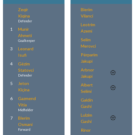
Zeqir
Blerim
Kiqina
Vilanci
Defender
Leotrim
1
Munir
Azemi
Ahmeti
Selim
Goalkeeper
Merovci
3
Leonard
Përparim
Isufi
Jakupi
4
Gëzim
Arbnor
Statovci
Defender
Jakupi
5
Jeton
Albert
Kiçina
Selimi
6
Gazmend
Galdin
Vitia
Gashi
Midfielder
Lulzim
7
Blerim
Gashi
Osmani
Rinor
Forward