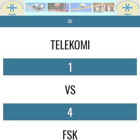
Skip
to
content
TELEKOMI
1
VS
4
FSK