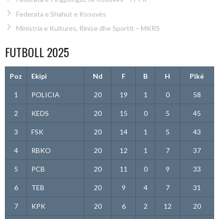
Federata e Shahut e Kosovës
Ministria e Kultures, Rinise dhe Sportit – MKRS
FUTBOLL 2025
Poz
Ekipi
Nd
F
B
H
Pikë
1
POLICIA
20
19
1
0
58
2
KEDS
20
15
0
5
45
3
FSK
20
14
1
5
43
4
RBKO
20
12
1
7
37
5
PCB
20
11
0
9
33
6
TEB
20
9
4
7
31
7
KPK
20
6
2
12
20