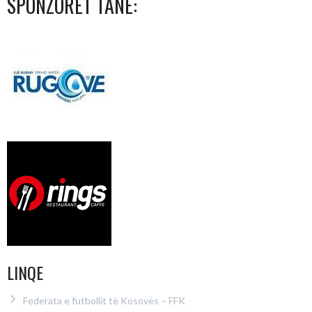
SPONZORËT TANË:
LINQE
Federata e futbollit të Kosovës – FFK