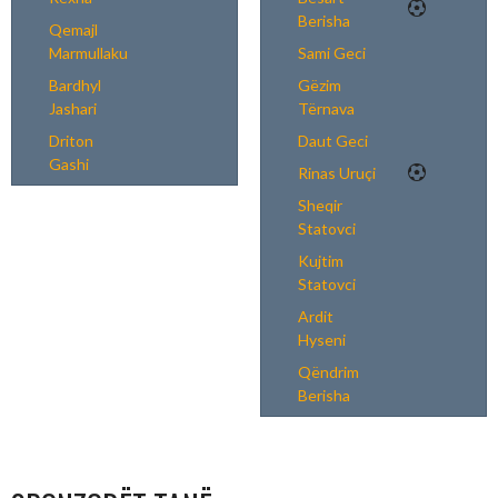
Berisha
Qemajl
Marmullaku
Sami Geci
Bardhyl
Gëzim
Jashari
Tërnava
Driton
Daut Geci
Gashi
Rinas Uruçi
Sheqir
Statovci
Kujtim
Statovci
Ardit
Hyseni
Qëndrim
Berisha