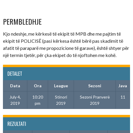
PERMBLEDHJE
Kjo ndeshje, me kërkesë të ekipit të MPB dhe me pajtim të
ekipit të POLICISË (pasi kërkesa është bërë pas skadimit të
afatit të paraparë me propozicione të garave), është shtyer për
një termin tjetër, për çka ekipet do të njoftohen me kohë.
DETALET
Data
Ora
League
Sezoni
Java
July 4,
10:20
Stinori
Sezoni Pranverë
11
2019
pm
2019
2019
REZULTATI