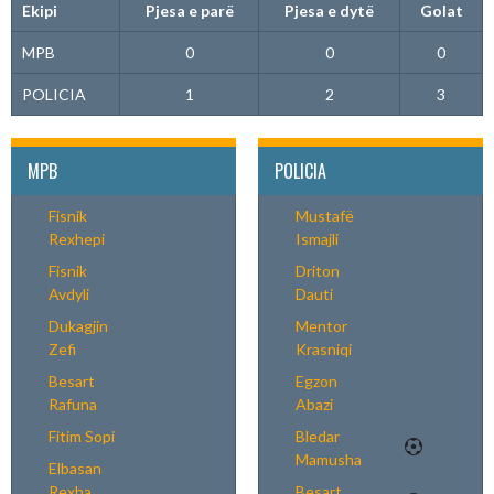
Ekipi
Pjesa e parë
Pjesa e dytë
Golat
MPB
0
0
0
POLICIA
1
2
3
MPB
POLICIA
Fisnik
Mustafë
Rexhepi
Ismajli
Fisnik
Driton
Avdyli
Dauti
Dukagjin
Mentor
Zefi
Krasniqi
Besart
Egzon
Rafuna
Abazi
Fitim Sopi
Bledar
Mamusha
Elbasan
Rexha
Besart