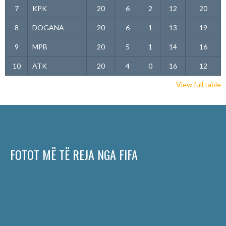
7
KPK
20
6
2
12
20
8
DOGANA
20
6
1
13
19
9
MPB
20
5
1
14
16
10
ATK
20
4
0
16
12
View full table
FOTOT MË TË REJA NGA FIFA