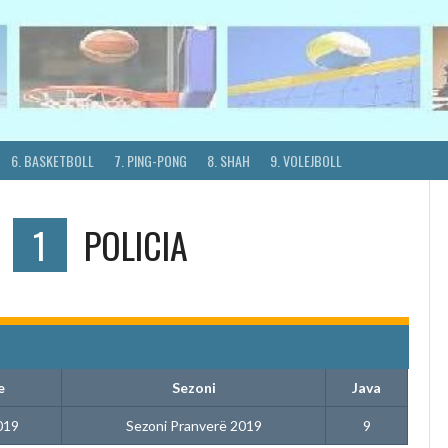
6. BASKETBOLL
7. PING-PONG
8. SHAH
9. VOLEJBOLL
S
1
POLICIA
e
Sezoni
Java
019
Sezoni Pranverë 2019
9