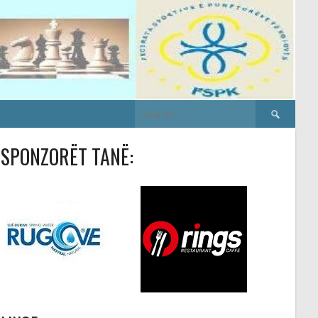
Search
for:
SPONZORËT TANË: