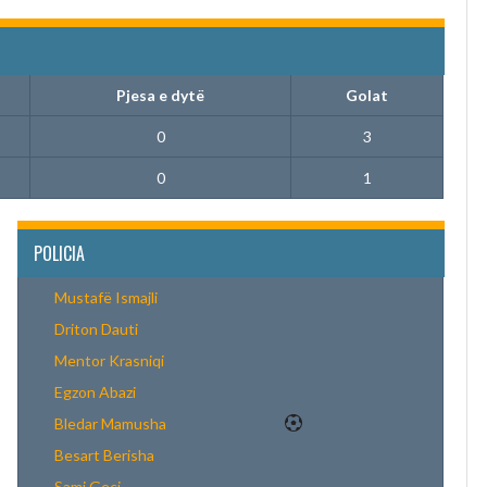
Pjesa e dytë
Golat
0
3
0
1
POLICIA
Mustafë Ismajli
Driton Dauti
Mentor Krasniqi
Egzon Abazi
Bledar Mamusha
Besart Berisha
Sami Geci