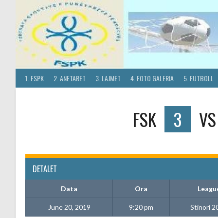
Skip
to
content
1. FSPK
2. ANETARET
3. LAJMET
4. FOTO GALERIA
5. FUTBOLL
FSK
3
V
DETALET
Data
Ora
Leagu
June 20, 2019
9:20 pm
Stinori 2