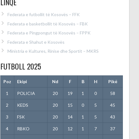
LINQE
Federata e futbollit të Kosovës – FFK
Federata e basketbollit të Kosovës – FBK
Federata e Pingpongut të Kosovës – FPPK
Federata e Shahut e Kosovës
Ministria e Kultures, Rinise dhe Sportit – MKRS
FUTBOLL 2025
Poz
Ekipi
Nd
F
B
H
Pikë
1
POLICIA
20
19
1
0
58
2
KEDS
20
15
0
5
45
3
FSK
20
14
1
5
43
4
RBKO
20
12
1
7
37