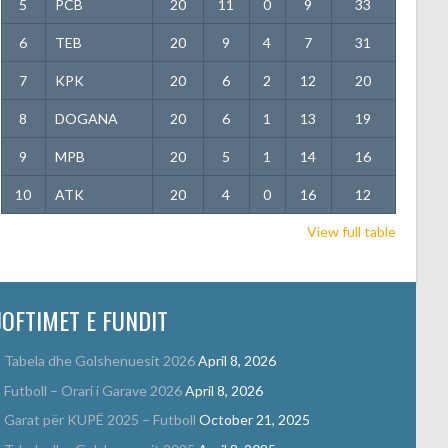
5
PCB
20
11
0
9
33
6
TEB
20
9
4
7
31
7
KPK
20
6
2
12
20
8
DOGANA
20
6
1
13
19
9
MPB
20
5
1
14
16
10
ATK
20
4
0
16
12
View full table
JOFTIMET E FUNDIT
Tabela dhe Golshenuesit 2026
April 8, 2026
Futboll – Orari i Garave 2026
April 8, 2026
Garat për KUPË 2025 – Futboll
October 21, 2025