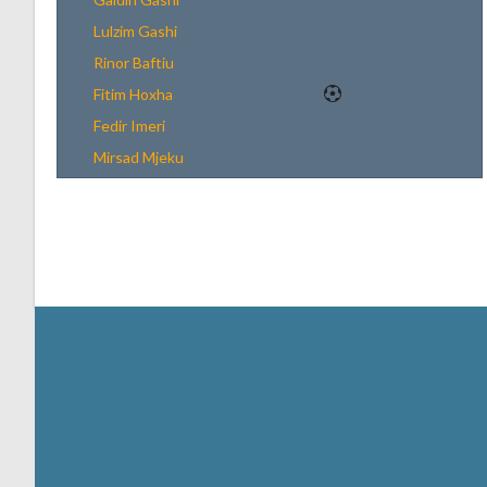
Lulzim Gashi
Rinor Baftiu
Fitim Hoxha
Fedir Imeri
Mirsad Mjeku