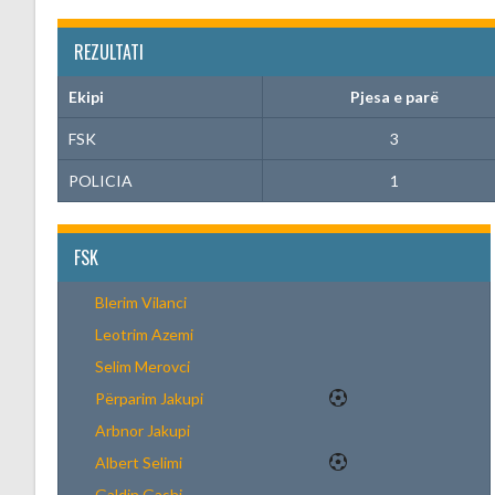
REZULTATI
Ekipi
Pjesa e parë
FSK
3
POLICIA
1
FSK
Blerim Vilanci
Leotrim Azemi
Selim Merovci
Përparim Jakupi
Arbnor Jakupi
Albert Selimi
Galdin Gashi