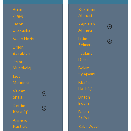
Burim
Kushtrim
Zogaj
Ahmeti
Jeton
Zejnullah
Dragusha
Ahmeti
Valon Neziri
Fitim
Selmani
Drilon
Bajraktari
Taulant
Deliu
Jeton
Mushkolaj
Bekim
Sylejmani
Izet
Mehmeti
Blerim
Haxhiaj
Valdet
Shala
Driton
Beqiri
Defrim
Krasniqi
Faton
Salihu
Armend
Kastrati
Kabil Veseli