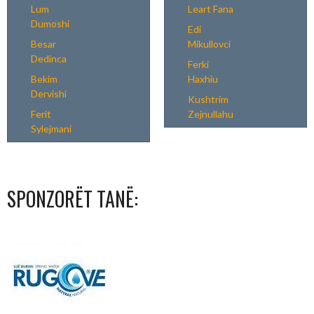
Lum
Leart Fana
Dumoshi
Edi
Besar
Mikullovci
Dedinca
Ferki
Bekim
Haxhiu
Dervishi
Kushtrim
Ferit
Zejnullahu
Sylejmani
SPONZORËT TANË: