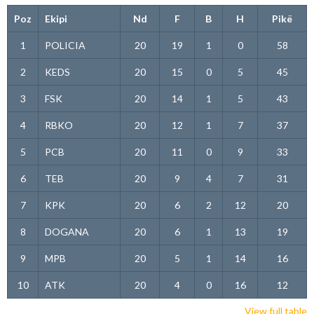
Poz
Ekipi
Nd
F
B
H
Pikë
1
POLICIA
20
19
1
0
58
2
KEDS
20
15
0
5
45
3
FSK
20
14
1
5
43
4
RBKO
20
12
1
7
37
5
PCB
20
11
0
9
33
6
TEB
20
9
4
7
31
7
KPK
20
6
2
12
20
8
DOGANA
20
6
1
13
19
9
MPB
20
5
1
14
16
10
ATK
20
4
0
16
12
View full table