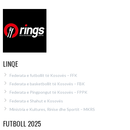
LINQE
Federata e futbollit të Kosovës – FFK
Federata e basketbollit të Kosovës – FBK
Federata e Pingpongut të Kosovës – FPPK
Federata e Shahut e Kosovës
Ministria e Kultures, Rinise dhe Sportit – MKRS
FUTBOLL 2025