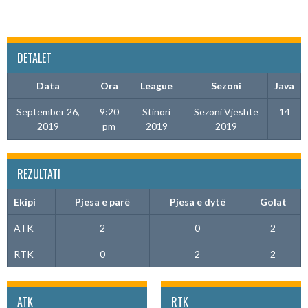
DETALET
Data
Ora
League
Sezoni
Java
September 26,
9:20
Stinori
Sezoni Vjeshtë
14
2019
pm
2019
2019
REZULTATI
Ekipi
Pjesa e parë
Pjesa e dytë
Golat
ATK
2
0
2
RTK
0
2
2
ATK
RTK