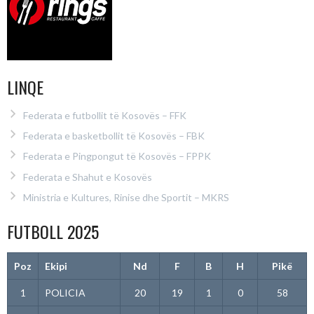
LINQE
Federata e futbollit të Kosovës – FFK
Federata e basketbollit të Kosovës – FBK
Federata e Pingpongut të Kosovës – FPPK
Federata e Shahut e Kosovës
Ministria e Kultures, Rinise dhe Sportit – MKRS
FUTBOLL 2025
Poz
Ekipi
Nd
F
B
H
Pikë
1
POLICIA
20
19
1
0
58