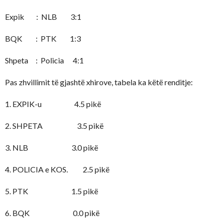
Expik : NLB 3:1
BQK : PTK 1:3
Shpeta : Policia 4:1
Pas zhvillimit të gjashtë xhirove, tabela ka këtë renditje:
1. EXPIK-u 4.5 pikë
2. SHPETA 3.5 pikë
3. NLB 3.0 pikë
4. POLICIA e KOS. 2.5 pikë
5. PTK 1.5 pikë
6. BQK 0.0 pikë