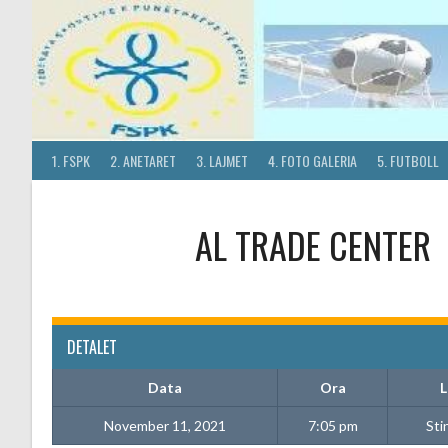
Skip
to
content
1. FSPK
2. ANETARET
3. LAJMET
4. FOTO GALERIA
5. FUTBOLL
AL TRADE CENTER
DETALET
Data
Ora
L
November 11, 2021
7:05 pm
Sti