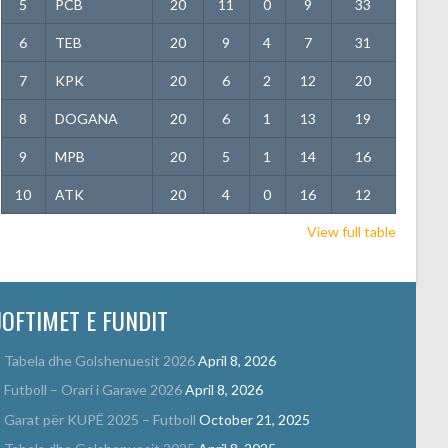
5
PCB
20
11
0
9
33
6
TEB
20
9
4
7
31
7
KPK
20
6
2
12
20
8
DOGANA
20
6
1
13
19
9
MPB
20
5
1
14
16
10
ATK
20
4
0
16
12
View full table
JOFTIMET E FUNDIT
Tabela dhe Golshenuesit 2026
April 8, 2026
Futboll – Orari i Garave 2026
April 8, 2026
Garat për KUPË 2025 – Futboll
October 21, 2025