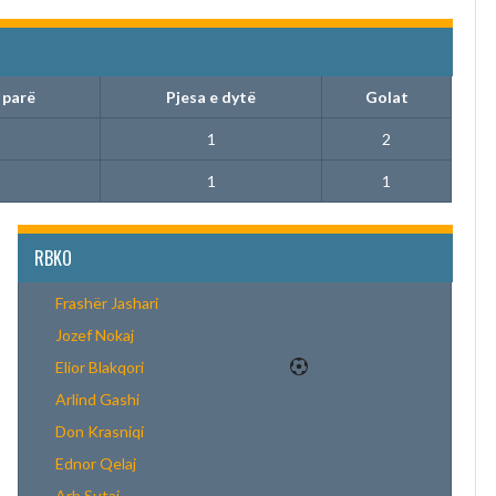
 parë
Pjesa e dytë
Golat
1
2
1
1
RBKO
Frashër Jashari
Jozef Nokaj
Elior Blakqori
Arlind Gashi
Don Krasniqi
Ednor Qelaj
Arb Sutaj