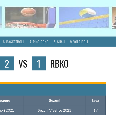
6. BASKETBOLL
7. PING-PONG
8. SHAH
9. VOLEJBOLL
2
VS
1
RBKO
eague
Sezoni
Java
nori 2021
Sezoni Vjeshtë 2021
17