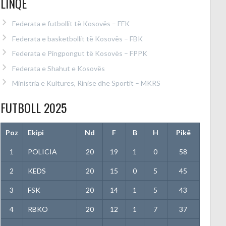
LINQE
Federata e futbollit të Kosovës – FFK
Federata e basketbollit të Kosovës – FBK
Federata e Pingpongut të Kosovës – FPPK
Federata e Shahut e Kosovës
Ministria e Kultures, Rinise dhe Sportit – MKRS
FUTBOLL 2025
Poz
Ekipi
Nd
F
B
H
Pikë
1
POLICIA
20
19
1
0
58
2
KEDS
20
15
0
5
45
3
FSK
20
14
1
5
43
4
RBKO
20
12
1
7
37