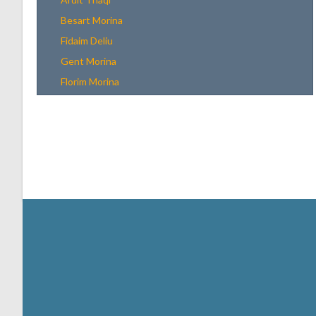
Besart Morina
Fidaim Deliu
Gent Morina
Florim Morina