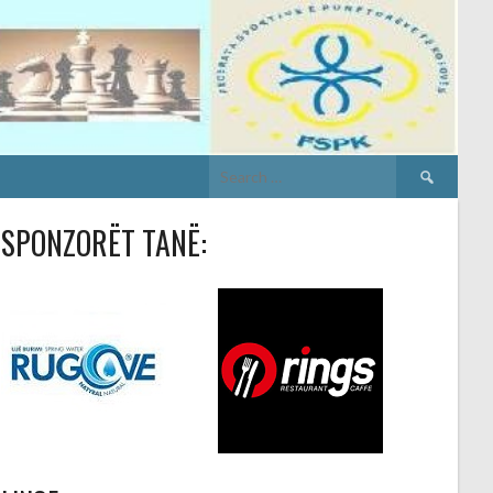
Search
for:
SPONZORËT TANË: