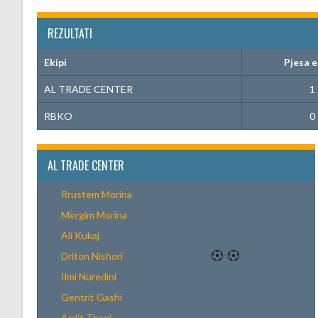
REZULTATI
Ekipi
Pjesa e
AL TRADE CENTER
1
RBKO
0
AL TRADE CENTER
Rrustem Morina
Mërgim Morina
Ali Kukaj
Driton Nishori
Ilmi Nuredini
Gentrit Gashi
Ardit Thaqi