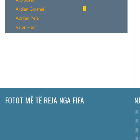
Ardian Gojanaj
Adrijan Peja
Valon Halili
FOTOT MË TË REJA NGA FIFA
N