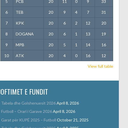
5
PCB
20
11
0
9
33
6
TEB
20
9
4
7
31
7
KPK
20
6
2
12
20
8
DOGANA
20
6
1
13
19
9
MPB
20
5
1
14
16
10
ATK
20
4
0
16
12
View full table
JOFTIMET E FUNDIT
Tabela dhe Golshenuesit 2026
April 8, 2026
Futboll – Orari i Garave 2026
April 8, 2026
Garat për KUPË 2025 – Futboll
October 21, 2025