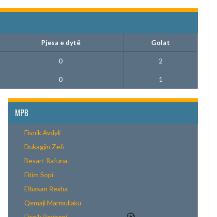
Pjesa e dytë
Golat
0
2
0
1
MPB
Fisnik Avdyli
Dukagjin Zefi
Besart Rafuna
Fitim Sopi
Elbasan Rexha
Qemajl Marmullaku
Fisnik Rexhepi