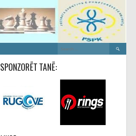
Search
for:
SPONZORËT TANË: