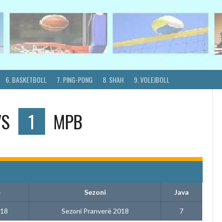
6. BASKETBOLL
7. PING-PONG
8. SHAH
9. VOLEJBOLL
VS
1
MPB
e
Sezoni
Java
018
Sezoni Pranverë 2018
7