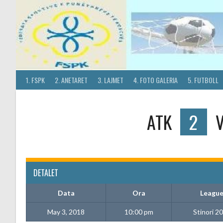
Skip
to
content
1. FSPK
2. ANETARET
3. LAJMET
4. FOTO GALERIA
5. FUTBOLL
ATK
2
DETALET
Data
Ora
Leagu
May 3, 2018
10:00 pm
Stinori 2