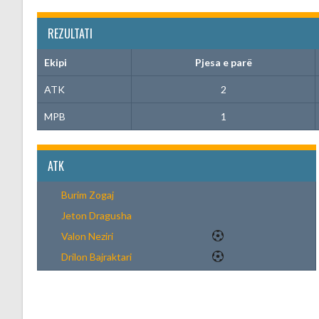
REZULTATI
Ekipi
Pjesa e parë
ATK
2
MPB
1
ATK
Burim Zogaj
Jeton Dragusha
Valon Neziri
Drilon Bajraktari