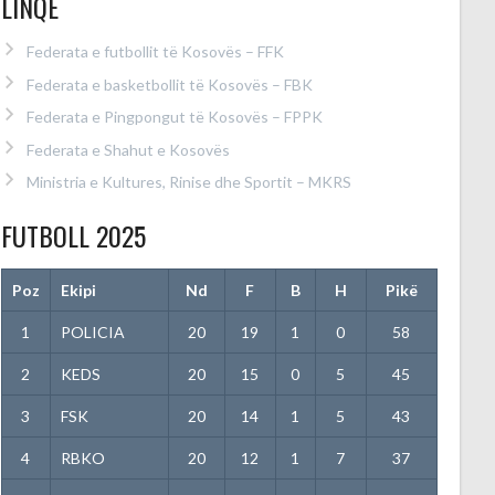
LINQE
Federata e futbollit të Kosovës – FFK
Federata e basketbollit të Kosovës – FBK
Federata e Pingpongut të Kosovës – FPPK
Federata e Shahut e Kosovës
Ministria e Kultures, Rinise dhe Sportit – MKRS
FUTBOLL 2025
Poz
Ekipi
Nd
F
B
H
Pikë
1
POLICIA
20
19
1
0
58
2
KEDS
20
15
0
5
45
3
FSK
20
14
1
5
43
4
RBKO
20
12
1
7
37