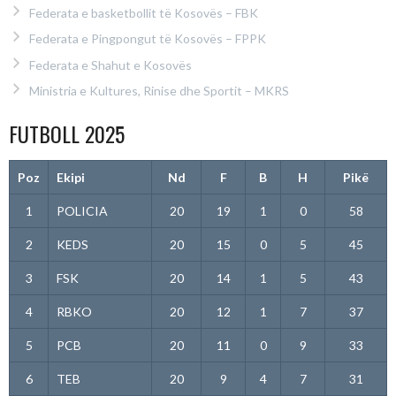
Federata e basketbollit të Kosovës – FBK
Federata e Pingpongut të Kosovës – FPPK
Federata e Shahut e Kosovës
Ministria e Kultures, Rinise dhe Sportit – MKRS
FUTBOLL 2025
Poz
Ekipi
Nd
F
B
H
Pikë
1
POLICIA
20
19
1
0
58
2
KEDS
20
15
0
5
45
3
FSK
20
14
1
5
43
4
RBKO
20
12
1
7
37
5
PCB
20
11
0
9
33
6
TEB
20
9
4
7
31