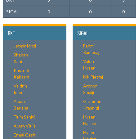
SIGAL
0
0
0
BKT
SIGAL
Jetmir Idrizi
Fehmi
Ramosaj
Shaban
Xani
Valon
Hyseni
Kastriot
Kabashi
Nik Pjetraj
Valdrin
Arbnor
Imeri
Smalji
Alban
Gazmend
Berisha
Krasniqi
Fitim Sahiti
Hysen
Hasani
Alban Vitija
Hysen
Ermal Gashi
Hajdari