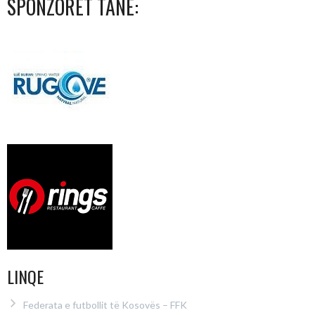
SPONZORËT TANË:
LINQE
Federata e futbollit të Kosovës – FFK