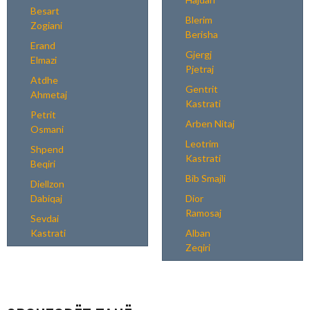
Besart
Blerim
Zogiani
Berisha
Erand
Gjergj
Elmazi
Pjetraj
Atdhe
Gentrit
Ahmetaj
Kastrati
Petrit
Arben Nitaj
Osmani
Leotrim
Shpend
Kastrati
Beqiri
Bib Smajli
Diellzon
Dabiqaj
Dior
Ramosaj
Sevdai
Kastrati
Alban
Zeqiri