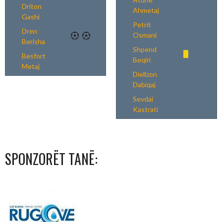
Driton
Ahmetaj
Gashi
Petrit
Dren
Osmani
Berisha
Shpend
Besfort
Beqiri
Metaj
Diellzon
Dabiqaj
Sevdai
Kastrati
SPONZORËT TANË: