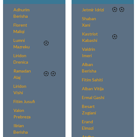
Adhurim
Jetmir Idrizi
Berisha
Shaban
Florent
Xani
Maliqi
Kastriot
Lumni
Kabashi
Mazreku
Valdrin
Liridon
Imeri
Drenica
Alban
Ramadan
Berisha
Alaj
Fitim Sahiti
Liridon
Alban Vitija
Vishi
Ermal Gashi
Fitim Jusufi
Besart
Valon
Zogiani
Prebreza
Erand
Ilirian
Elmazi
Berisha
Atdhe