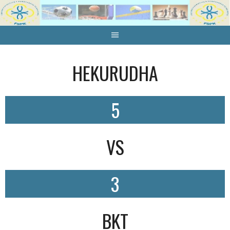
Skip
to
content
HEKURUDHA
5
VS
3
BKT