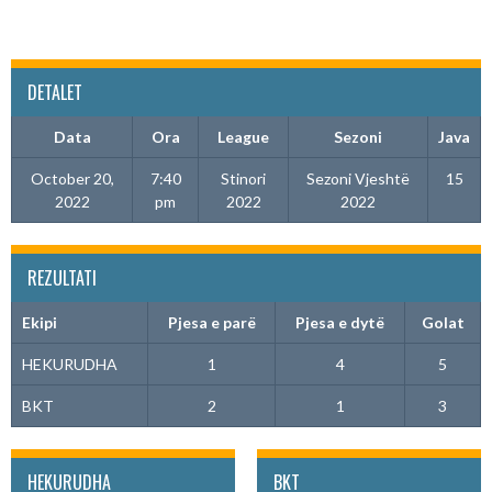
DETALET
Data
Ora
League
Sezoni
Java
October 20,
7:40
Stinori
Sezoni Vjeshtë
15
2022
pm
2022
2022
REZULTATI
Ekipi
Pjesa e parë
Pjesa e dytë
Golat
HEKURUDHA
1
4
5
BKT
2
1
3
HEKURUDHA
BKT