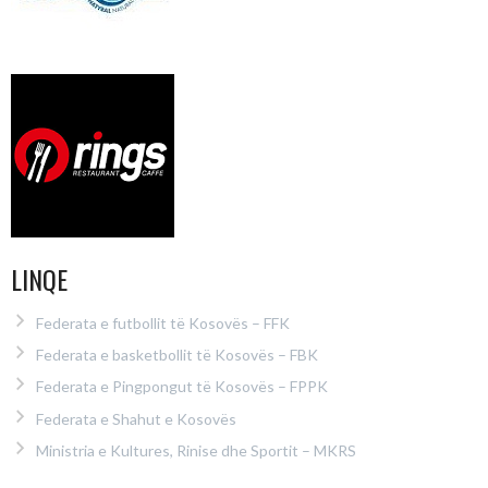
LINQE
Federata e futbollit të Kosovës – FFK
Federata e basketbollit të Kosovës – FBK
Federata e Pingpongut të Kosovës – FPPK
Federata e Shahut e Kosovës
Ministria e Kultures, Rinise dhe Sportit – MKRS