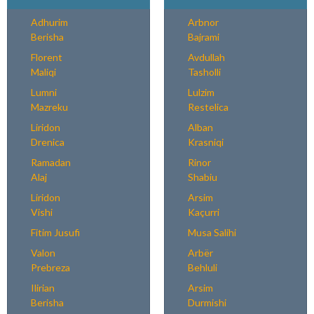
Adhurim
Arbnor
Berisha
Bajrami
Florent
Avdullah
Maliqi
Tasholli
Lumni
Lulzim
Mazreku
Restelica
Liridon
Alban
Drenica
Krasniqi
Ramadan
Rinor
Alaj
Shabiu
Liridon
Arsim
Vishi
Kaçurri
Fitim Jusufi
Musa Salihi
Valon
Arbër
Prebreza
Behluli
Ilirian
Arsim
Berisha
Durmishi