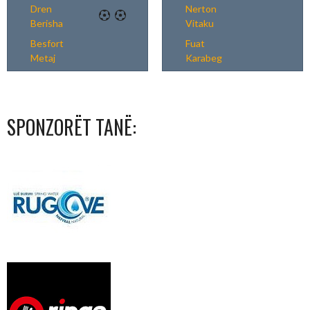
Dren
Nerton
Berisha
Vitaku
Besfort
Fuat
Metaj
Karabeg
SPONZORËT TANË: