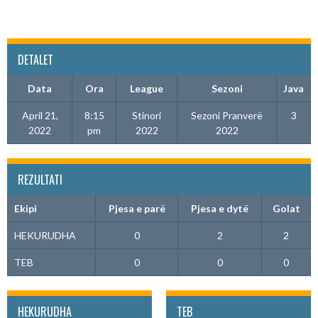
DETALET
Data
Ora
League
Sezoni
Java
April 21,
8:15
Stinori
Sezoni Pranverë
3
2022
pm
2022
2022
REZULTATI
Ekipi
Pjesa e parë
Pjesa e dytë
Golat
HEKURUDHA
0
2
2
TEB
0
0
0
HEKURUDHA
TEB