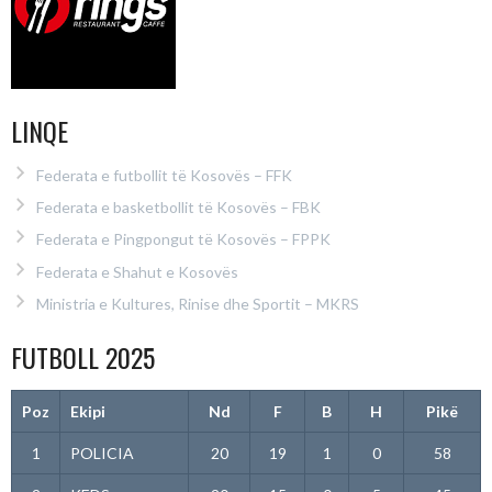
LINQE
Federata e futbollit të Kosovës – FFK
Federata e basketbollit të Kosovës – FBK
Federata e Pingpongut të Kosovës – FPPK
Federata e Shahut e Kosovës
Ministria e Kultures, Rinise dhe Sportit – MKRS
FUTBOLL 2025
Poz
Ekipi
Nd
F
B
H
Pikë
1
POLICIA
20
19
1
0
58