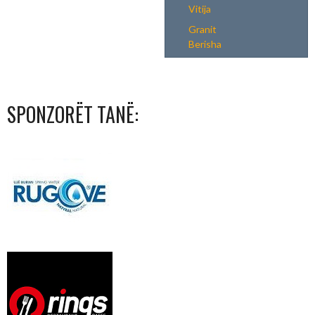
Vitija
Granit
Berisha
SPONZORËT TANË: