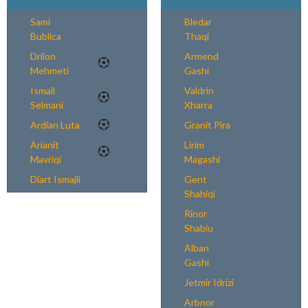
Sami
Bledar
Bublica
Thaqi
Drilon
Armend
Mehmeti
Gashi
Ismail
Valdrin
Selmani
Xharra
Ardian Luta
Granit Pira
Arianit
Lirim
Mavriqi
Magashi
Diart Ismajli
Gent
Shahiqi
Rinor
Shabiu
Alban
Gashi
Jetmir Idrizi
Arbnor