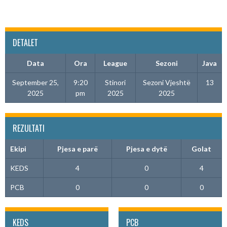
DETALET
Data
Ora
League
Sezoni
Java
September 25,
9:20
Stinori
Sezoni Vjeshtë
13
2025
pm
2025
2025
REZULTATI
Ekipi
Pjesa e parë
Pjesa e dytë
Golat
KEDS
4
0
4
PCB
0
0
0
KEDS
PCB