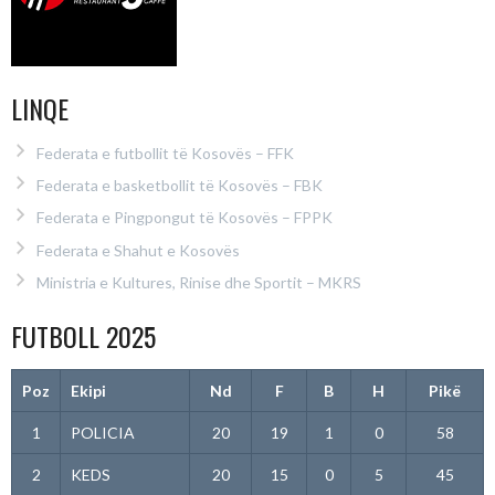
LINQE
Federata e futbollit të Kosovës – FFK
Federata e basketbollit të Kosovës – FBK
Federata e Pingpongut të Kosovës – FPPK
Federata e Shahut e Kosovës
Ministria e Kultures, Rinise dhe Sportit – MKRS
FUTBOLL 2025
Poz
Ekipi
Nd
F
B
H
Pikë
1
POLICIA
20
19
1
0
58
2
KEDS
20
15
0
5
45