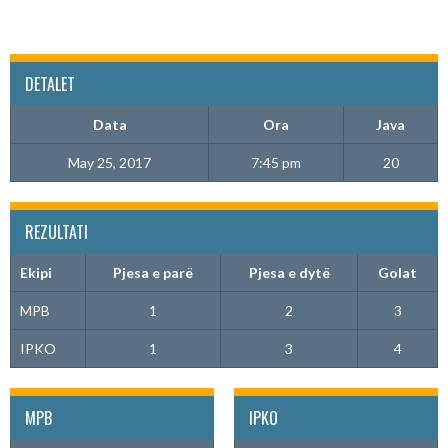
DETALET
Data
Ora
Java
May 25, 2017
7:45 pm
20
REZULTATI
Ekipi
Pjesa e parë
Pjesa e dytë
Golat
MPB
1
2
3
IPKO
1
3
4
MPB
IPKO