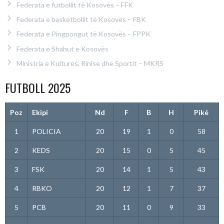
Federata e futbollit të Kosovës – FFK
Federata e basketbollit të Kosovës – FBK
Federata e Pingpongut të Kosovës – FPPK
Federata e Shahut e Kosovës
Ministria e Kultures, Rinise dhe Sportit – MKRS
FUTBOLL 2025
Poz
Ekipi
Nd
F
B
H
Pikë
1
POLICIA
20
19
1
0
58
2
KEDS
20
15
0
5
45
3
FSK
20
14
1
5
43
4
RBKO
20
12
1
7
37
5
PCB
20
11
0
9
33