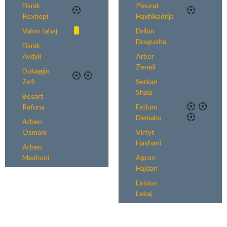
Fisnik
Pleurat
Rexhepi
Haxhikadrija
Valon Jahaj
Drilon
Dragusha
Fisnik
Avdyli
Arbër
Zeneli
Dukagjin
Zefi
Serkan
Shala
Besart
Rafuna
Fatlum
Demaku
Arben
Osmani
Virtyt
Hashani
Arben
Maxhuni
Agron
Hajdari
Liridon
Lekaj