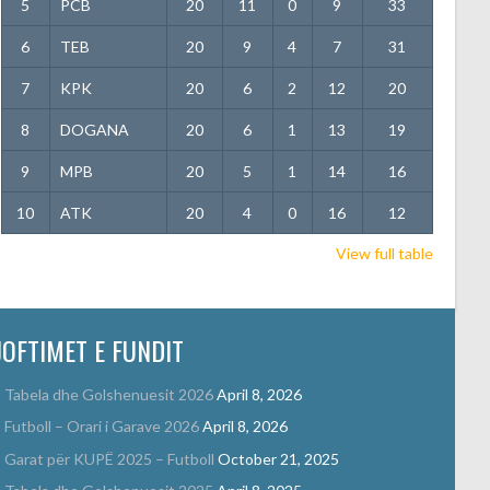
5
PCB
20
11
0
9
33
6
TEB
20
9
4
7
31
7
KPK
20
6
2
12
20
8
DOGANA
20
6
1
13
19
9
MPB
20
5
1
14
16
10
ATK
20
4
0
16
12
View full table
JOFTIMET E FUNDIT
Tabela dhe Golshenuesit 2026
April 8, 2026
Futboll – Orari i Garave 2026
April 8, 2026
Garat për KUPË 2025 – Futboll
October 21, 2025