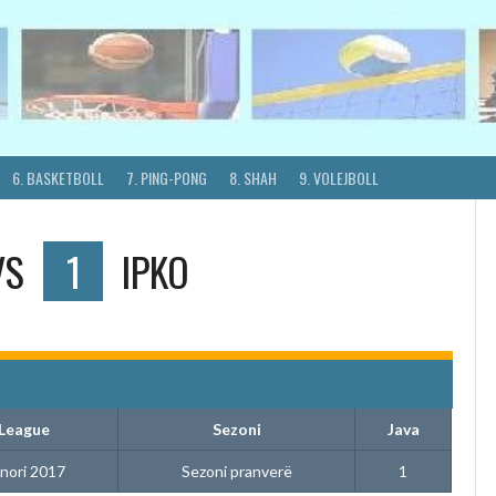
6. BASKETBOLL
7. PING-PONG
8. SHAH
9. VOLEJBOLL
VS
1
IPKO
League
Sezoni
Java
inori 2017
Sezoni pranverë
1