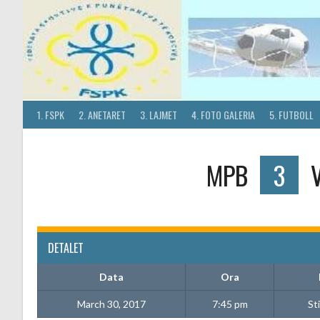
Skip
to
content
1. FSPK
2. ANETARET
3. LAJMET
4. FOTO GALERIA
5. FUTBOLL
MPB
3
DETALET
Data
Ora
March 30, 2017
7:45 pm
St