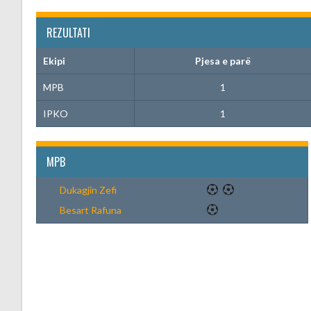
REZULTATI
Ekipi
Pjesa e parë
MPB
1
IPKO
1
MPB
Dukagjin Zefi
Besart Rafuna