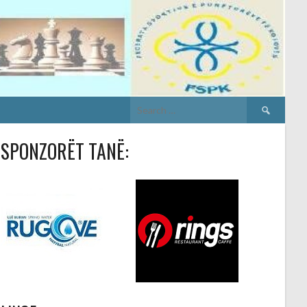
Search
for:
SPONZORËT TANË: