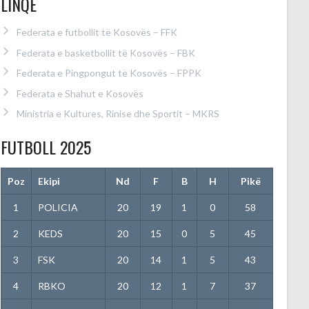
LINQE
Federata e futbollit të Kosovës – FFK
Federata e basketbollit të Kosovës – FBK
Federata e Pingpongut të Kosovës – FPPK
Federata e Shahut e Kosovës
Ministria e Kultures, Rinise dhe Sportit – MKRS
FUTBOLL 2025
Poz
Ekipi
Nd
F
B
H
Pikë
1
POLICIA
20
19
1
0
58
2
KEDS
20
15
0
5
45
3
FSK
20
14
1
5
43
4
RBKO
20
12
1
7
37