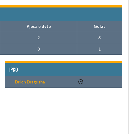
Pjesa e dytë
Golat
2
3
0
1
IPKO
Drilon Dragusha