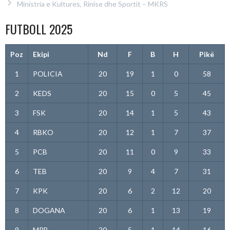
Ministria e Kultures, Rinise dhe Sportit – MKRS
FUTBOLL 2025
Poz
Ekipi
Nd
F
B
H
Pikë
1
POLICIA
20
19
1
0
58
2
KEDS
20
15
0
5
45
3
FSK
20
14
1
5
43
4
RBKO
20
12
1
7
37
5
PCB
20
11
0
9
33
6
TEB
20
9
4
7
31
7
KPK
20
6
2
12
20
8
DOGANA
20
6
1
13
19
9
MPB
20
5
1
14
16