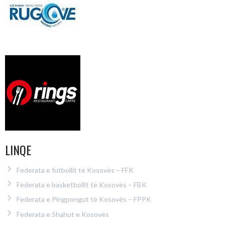
LINQE
Federata e futbollit të Kosovës – FFK
Federata e basketbollit të Kosovës – FBK
Federata e Pingpongut të Kosovës – FPPK
Federata e Shahut e Kosovës