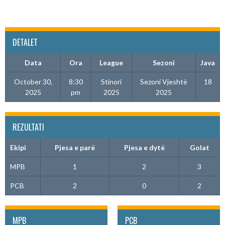
DETALET
Data
Ora
League
Sezoni
Java
October 30,
8:30
Stinori
Sezoni Vjeshtë
18
2025
pm
2025
2025
REZULTATI
Ekipi
Pjesa e parë
Pjesa e dytë
Golat
MPB
1
2
3
PCB
2
0
2
MPB
PCB