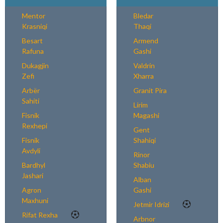
Mentor
Bledar
Krasniqi
Thaqi
Besart
Armend
Rafuna
Gashi
Dukagjin
Valdrin
Zefi
Xharra
Arbër
Granit Pira
Sahiti
Lirim
Fisnik
Magashi
Rexhepi
Gent
Fisnik
Shahiqi
Avdyli
Rinor
Bardhyl
Shabiu
Jashari
Alban
Agron
Gashi
Maxhuni
Jetmir Idrizi
Rifat Rexha
Arbnor