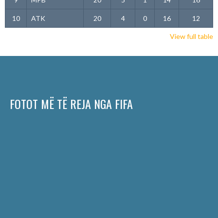
10
ATK
20
4
0
16
12
View full table
FOTOT MË TË REJA NGA FIFA