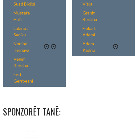
Suad Bikliqi
Vitija
Mustafe
Granit
Halili
Berisha
Labinot
Flokart
Sadiku
Ademi
Norlind
Adem
Ternava
Kadriu
Vegim
Berisha
Feti
Gerrbeshi
SPONZORËT TANË: