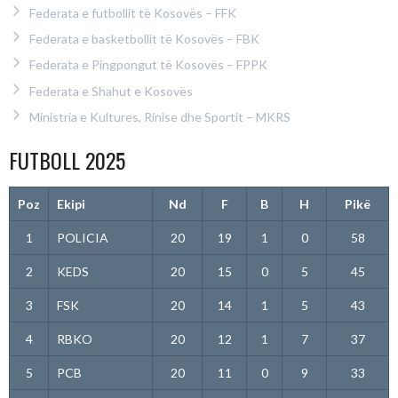
Federata e futbollit të Kosovës – FFK
Federata e basketbollit të Kosovës – FBK
Federata e Pingpongut të Kosovës – FPPK
Federata e Shahut e Kosovës
Ministria e Kultures, Rinise dhe Sportit – MKRS
FUTBOLL 2025
Poz
Ekipi
Nd
F
B
H
Pikë
1
POLICIA
20
19
1
0
58
2
KEDS
20
15
0
5
45
3
FSK
20
14
1
5
43
4
RBKO
20
12
1
7
37
5
PCB
20
11
0
9
33