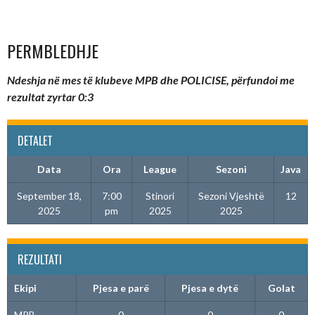
PERMBLEDHJE
Ndeshja në mes të klubeve MPB dhe POLICISE, përfundoi me
rezultat zyrtar 0:3
DETALET
Data
Ora
League
Sezoni
Java
September 18,
7:00
Stinori
Sezoni Vjeshtë
12
2025
pm
2025
2025
REZULTATI
Ekipi
Pjesa e parë
Pjesa e dytë
Golat
MPB
0
0
0