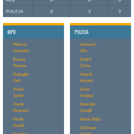
POLICIA
0
3
3
MPB
POLICIA
Mentor
Armend
Krasniqi
Aliu
Besart
Endrit
Rafuna
Cena
Dukagjin
Arianit
Zefi
Hyseni
Arbër
Erion
Sahiti
Smakaj
Fisnik
Skender
Rexhepi
Ismajli
Fisnik
Behar Rifaj
Avdyli
Clirimtar
Bardhyl
Sahiti