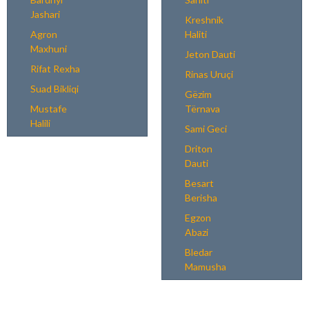
Jashari
Kreshnik
Agron
Haliti
Maxhuni
Jeton Dauti
Rifat Rexha
Rinas Uruçi
Suad Bikliqi
Gëzim
Mustafe
Tërnava
Halili
Sami Geci
Driton
Dauti
Besart
Berisha
Egzon
Abazi
Bledar
Mamusha