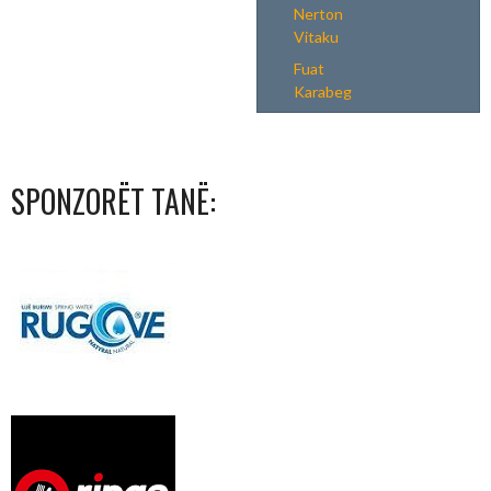
Nerton
Vitaku
Fuat
Karabeg
SPONZORËT TANË: