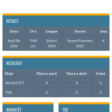
DETALET
Data
Ora
League
Sezoni
Java
April 28,
7:40
Stinori
Sezoni Pranverë
4
2022
pm
2022
2022
REZULTATI
Ekipi
Pjesa e parë
Pjesa e dytë
Golat
AVOKATËT
0
0
0
TEB
3
0
3
AVOKATËT
TEB