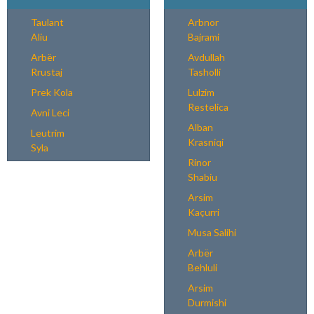
Taulant
Arbnor
Aliu
Bajrami
Arbër
Avdullah
Rrustaj
Tasholli
Prek Kola
Lulzim
Restelica
Avni Leci
Alban
Leutrim
Krasniqi
Syla
Rinor
Shabiu
Arsim
Kaçurri
Musa Salihi
Arbër
Behluli
Arsim
Durmishi