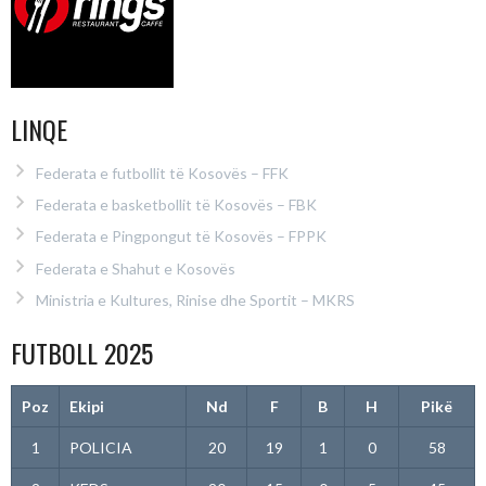
LINQE
Federata e futbollit të Kosovës – FFK
Federata e basketbollit të Kosovës – FBK
Federata e Pingpongut të Kosovës – FPPK
Federata e Shahut e Kosovës
Ministria e Kultures, Rinise dhe Sportit – MKRS
FUTBOLL 2025
Poz
Ekipi
Nd
F
B
H
Pikë
1
POLICIA
20
19
1
0
58