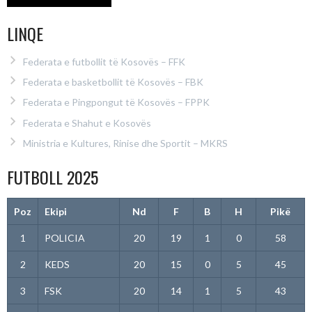
LINQE
Federata e futbollit të Kosovës – FFK
Federata e basketbollit të Kosovës – FBK
Federata e Pingpongut të Kosovës – FPPK
Federata e Shahut e Kosovës
Ministria e Kultures, Rinise dhe Sportit – MKRS
FUTBOLL 2025
Poz
Ekipi
Nd
F
B
H
Pikë
1
POLICIA
20
19
1
0
58
2
KEDS
20
15
0
5
45
3
FSK
20
14
1
5
43