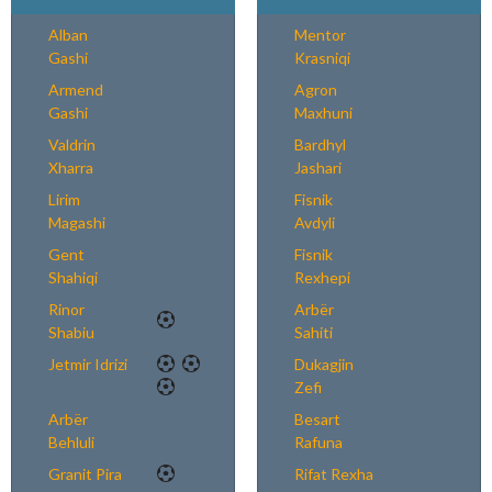
Alban
Mentor
Gashi
Krasniqi
Armend
Agron
Gashi
Maxhuni
Valdrin
Bardhyl
Xharra
Jashari
Lirim
Fisnik
Magashi
Avdyli
Gent
Fisnik
Shahiqi
Rexhepi
Rinor
Arbër
Shabiu
Sahiti
Jetmir Idrizi
Dukagjin
Zefi
Arbër
Besart
Behluli
Rafuna
Granit Pira
Rifat Rexha