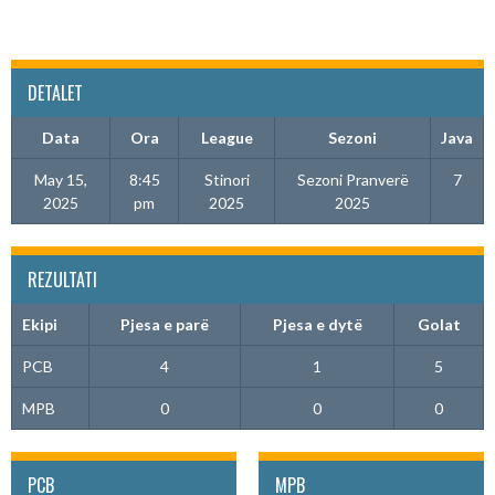
DETALET
Data
Ora
League
Sezoni
Java
May 15,
8:45
Stinori
Sezoni Pranverë
7
2025
pm
2025
2025
REZULTATI
Ekipi
Pjesa e parë
Pjesa e dytë
Golat
PCB
4
1
5
MPB
0
0
0
PCB
MPB