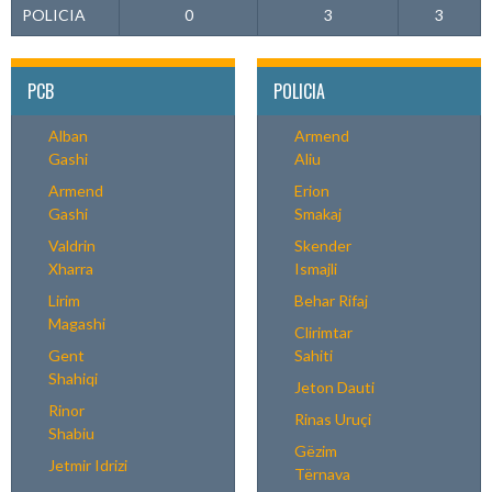
POLICIA
0
3
3
PCB
POLICIA
Alban
Armend
Gashi
Aliu
Armend
Erion
Gashi
Smakaj
Valdrin
Skender
Xharra
Ismajli
Lirim
Behar Rifaj
Magashi
Clirimtar
Gent
Sahiti
Shahiqi
Jeton Dauti
Rinor
Rinas Uruçi
Shabiu
Gëzim
Jetmir Idrizi
Tërnava