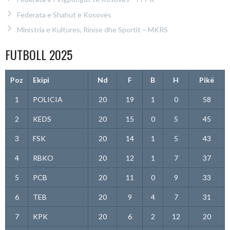
Federata e Shahut e Kosovës
Ministria e Kultures, Rinise dhe Sportit – MKRS
FUTBOLL 2025
Poz
Ekipi
Nd
F
B
H
Pikë
1
POLICIA
20
19
1
0
58
2
KEDS
20
15
0
5
45
3
FSK
20
14
1
5
43
4
RBKO
20
12
1
7
37
5
PCB
20
11
0
9
33
6
TEB
20
9
4
7
31
7
KPK
20
6
2
12
20