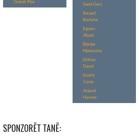
Granit Pira
Sami Geci
Besart
Berisha
Egzon
Abazi
Bledar
Mamusha
Driton
Dauti
Endrit
Cena
Arianit
Hyseni
SPONZORËT TANË: