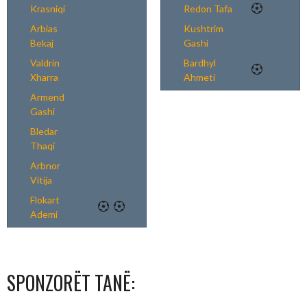
Krasniqi
Redon Tafa
Arbias
Kushtrim
Bekaj
Gashi
Valdrin
Bardhyl
Xharra
Ahmeti
Armend
Gashi
Bledar
Thaqi
Arbnor
Vitija
Flokart
Ademi
SPONZORËT TANË: