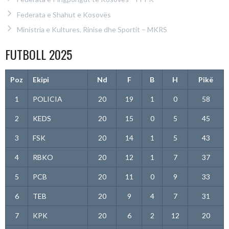
Federata e Shahut e Kosovës
Ministria e Kultures, Rinise dhe Sportit – MKRS
FUTBOLL 2025
Poz
Ekipi
Nd
F
B
H
Pikë
1
POLICIA
20
19
1
0
58
2
KEDS
20
15
0
5
45
3
FSK
20
14
1
5
43
4
RBKO
20
12
1
7
37
5
PCB
20
11
0
9
33
6
TEB
20
9
4
7
31
7
KPK
20
6
2
12
20