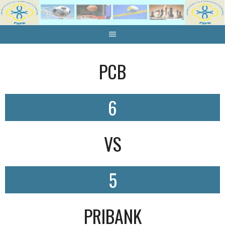
Skip
to
content
PCB
6
VS
5
PRIBANK