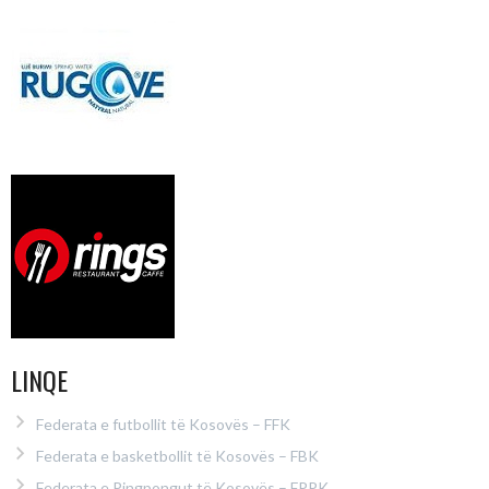
LINQE
Federata e futbollit të Kosovës – FFK
Federata e basketbollit të Kosovës – FBK
Federata e Pingpongut të Kosovës – FPPK