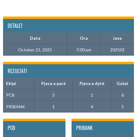
DETALET
Data
Ora
Java
October 21, 2025
7:00 pm
202501
REZULTATI
Ekipi
Pjesa e parë
Pjesa e dytë
Golat
PCB
5
1
6
PRIBANK
1
4
5
PCB
PRIBANK