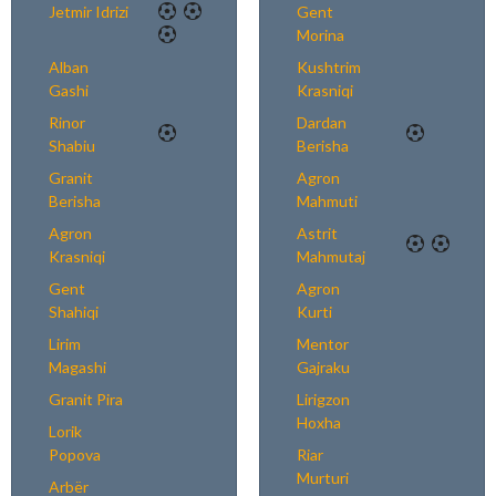
Jetmir Idrizi
Gent
Morina
Alban
Kushtrim
Gashi
Krasniqi
Rinor
Dardan
Shabiu
Berisha
Granit
Agron
Berisha
Mahmuti
Agron
Astrit
Krasniqi
Mahmutaj
Gent
Agron
Shahiqi
Kurti
Lirim
Mentor
Magashi
Gajraku
Granit Pira
Lirigzon
Hoxha
Lorik
Popova
Riar
Murturi
Arbër