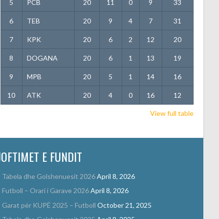
5
PCB
20
11
0
9
33
6
TEB
20
9
4
7
31
7
KPK
20
6
2
12
20
8
DOGANA
20
6
1
13
19
9
MPB
20
5
1
14
16
10
ATK
20
4
0
16
12
View full table
JOFTIMET E FUNDIT
Tabela dhe Golshenuesit 2026
April 8, 2026
Futboll – Orari i Garave 2026
April 8, 2026
Garat për KUPË 2025 – Futboll
October 21, 2025