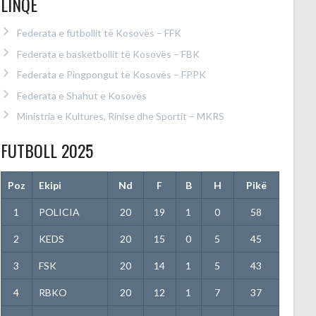
LINQE
Federata e futbollit të Kosovës – FFK
Federata e basketbollit të Kosovës – FBK
Federata e Pingpongut të Kosovës – FPPK
Federata e Shahut e Kosovës
Ministria e Kultures, Rinise dhe Sportit – MKRS
FUTBOLL 2025
Poz
Ekipi
Nd
F
B
H
Pikë
1
POLICIA
20
19
1
0
58
2
KEDS
20
15
0
5
45
3
FSK
20
14
1
5
43
4
RBKO
20
12
1
7
37