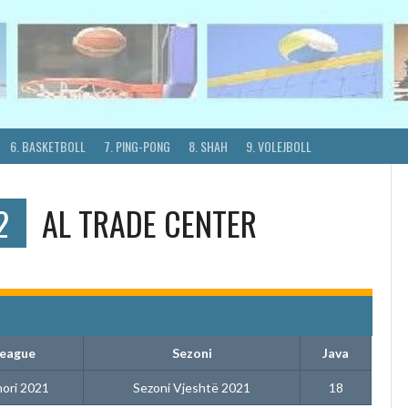
6. BASKETBOLL
7. PING-PONG
8. SHAH
9. VOLEJBOLL
2
AL TRADE CENTER
eague
Sezoni
Java
nori 2021
Sezoni Vjeshtë 2021
18