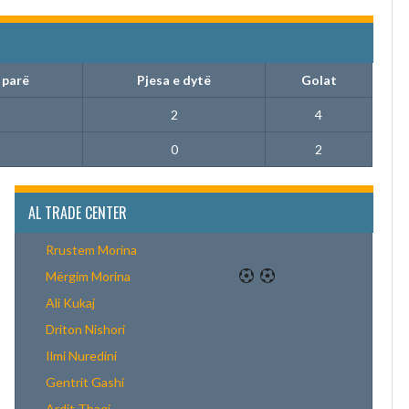
 parë
Pjesa e dytë
Golat
2
4
0
2
AL TRADE CENTER
Rrustem Morina
Mërgim Morina
Ali Kukaj
Driton Nishori
Ilmi Nuredini
Gentrit Gashi
Ardit Thaqi