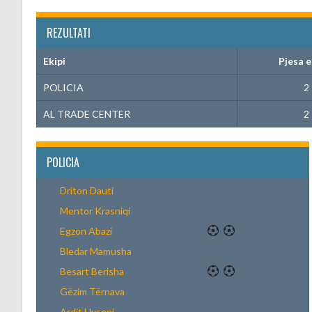
REZULTATI
Ekipi
Pjesa e
POLICIA
2
AL TRADE CENTER
2
POLICIA
Driton Dauti
Mentor Krasniqi
Egzon Abazi
Bledar Mamusha
Besart Berisha
Gëzim Tërnava
Ardit Hyseni