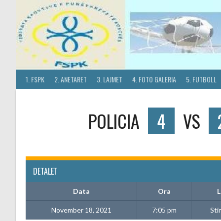
Skip
to
content
1. FSPK
2. ANETARET
3. LAJMET
4. FOTO GALERIA
5. FUTBOLL
POLICIA
4
VS
DETALET
Data
Ora
L
November 18, 2021
7:05 pm
Sti