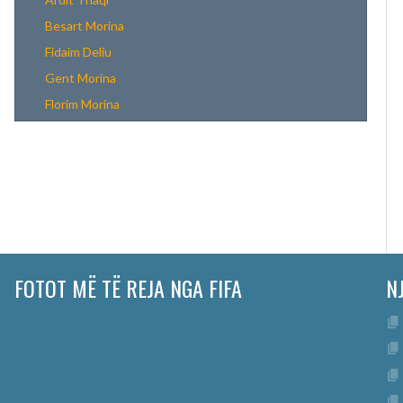
Besart Morina
Fidaim Deliu
Gent Morina
Florim Morina
FOTOT MË TË REJA NGA FIFA
N