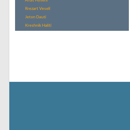
Rrezart Veseli
Jeton Dauti
Kreshnik Haliti