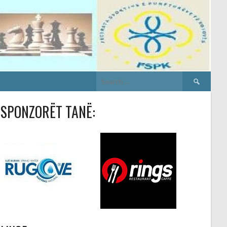
Search
for:
SPONZORËT TANË: