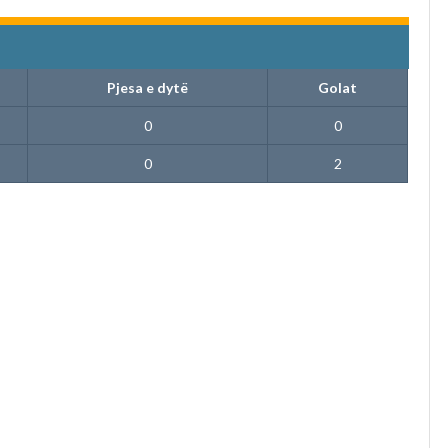
Pjesa e dytë
Golat
0
0
0
2