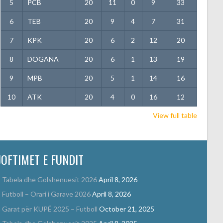
5
PCB
20
11
0
9
33
6
TEB
20
9
4
7
31
7
KPK
20
6
2
12
20
8
DOGANA
20
6
1
13
19
9
MPB
20
5
1
14
16
10
ATK
20
4
0
16
12
View full table
JOFTIMET E FUNDIT
Tabela dhe Golshenuesit 2026
April 8, 2026
Futboll – Orari i Garave 2026
April 8, 2026
Garat për KUPË 2025 – Futboll
October 21, 2025