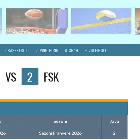
6. BASKETBOLL
7. PING-PONG
8. SHAH
9. VOLEJBOLL
VS
2
FSK
e
Sezoni
Java
026
Sezoni Pranverë 2026
2