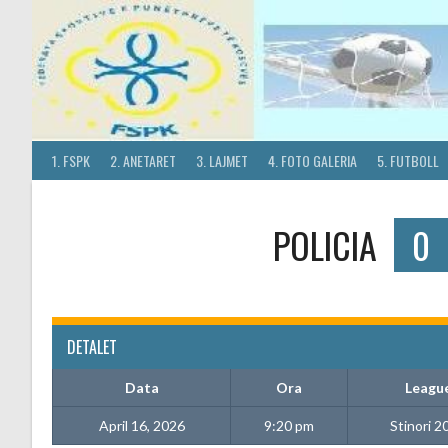
Skip
to
content
1. FSPK
2. ANETARET
3. LAJMET
4. FOTO GALERIA
5. FUTBOLL
POLICIA
0
DETALET
Data
Ora
Leagu
April 16, 2026
9:20 pm
Stinori 2