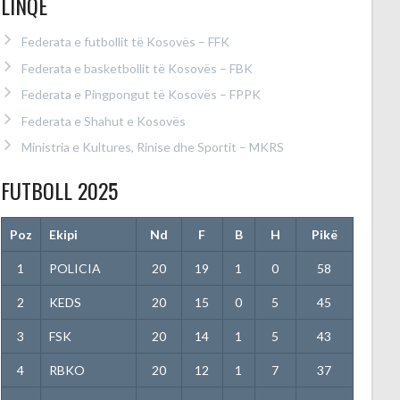
LINQE
Federata e futbollit të Kosovës – FFK
Federata e basketbollit të Kosovës – FBK
Federata e Pingpongut të Kosovës – FPPK
Federata e Shahut e Kosovës
Ministria e Kultures, Rinise dhe Sportit – MKRS
FUTBOLL 2025
Poz
Ekipi
Nd
F
B
H
Pikë
1
POLICIA
20
19
1
0
58
2
KEDS
20
15
0
5
45
3
FSK
20
14
1
5
43
4
RBKO
20
12
1
7
37