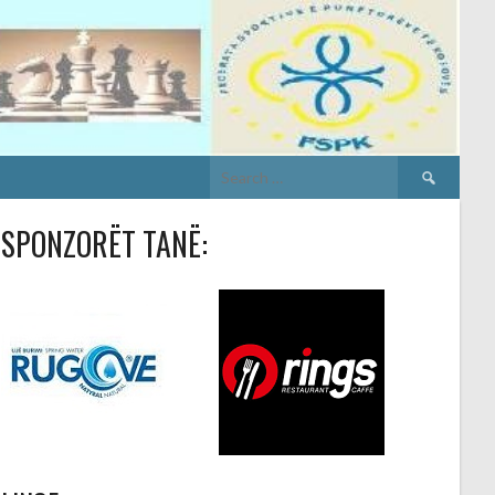
Search
for:
SPONZORËT TANË: