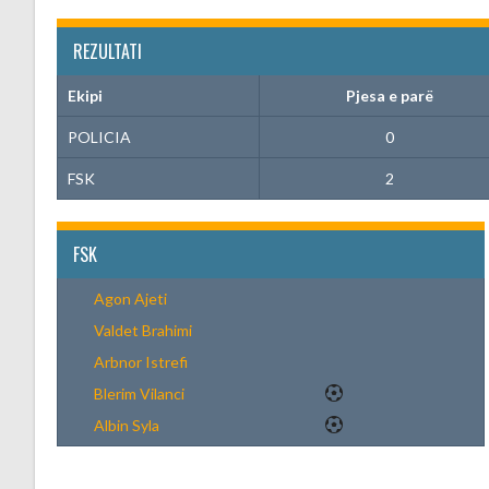
REZULTATI
Ekipi
Pjesa e parë
POLICIA
0
FSK
2
FSK
Agon Ajeti
Valdet Brahimi
Arbnor Istrefi
Blerim Vilanci
Albin Syla