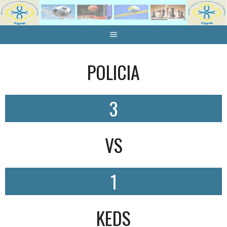
Skip
to
content
POLICIA
3
VS
1
KEDS