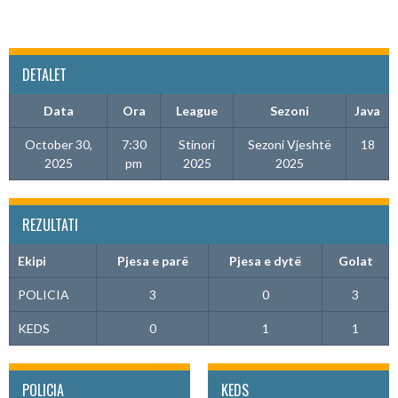
DETALET
Data
Ora
League
Sezoni
Java
October 30,
7:30
Stinori
Sezoni Vjeshtë
18
2025
pm
2025
2025
REZULTATI
Ekipi
Pjesa e parë
Pjesa e dytë
Golat
POLICIA
3
0
3
KEDS
0
1
1
POLICIA
KEDS