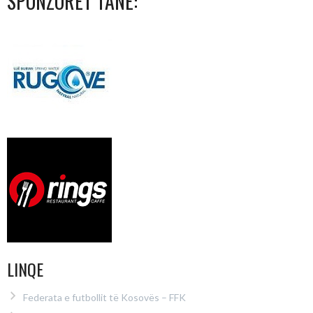
SPONZORËT TANË:
LINQE
Federata e futbollit të Kosovës – FFK