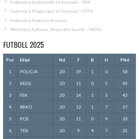
Federata e basketbollit të Kosovës – FBK
Federata e Pingpongut të Kosovës – FPPK
Federata e Shahut e Kosovës
Ministria e Kultures, Rinise dhe Sportit – MKRS
FUTBOLL 2025
Poz
Ekipi
Nd
F
B
H
Pikë
1
POLICIA
20
19
1
0
58
2
KEDS
20
15
0
5
45
3
FSK
20
14
1
5
43
4
RBKO
20
12
1
7
37
5
PCB
20
11
0
9
33
6
TEB
20
9
4
7
31