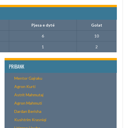
Pjesa e dytë
Golat
6
10
1
2
PRIBANK
Mentor Gajraku
Agron Kurti
Astrit Mahmutaj
Agron Mahmuti
Dardan Berisha
Kushtrim Krasniqi
Lirigzon Hoxha