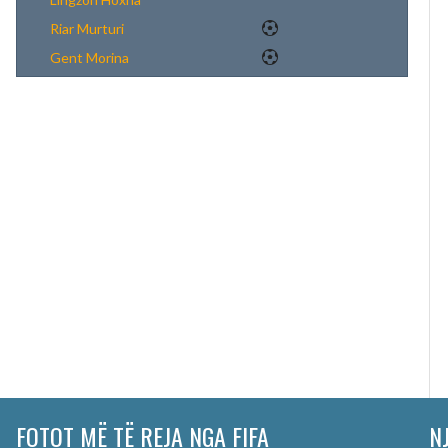
Riar Murturi
Gent Morina
FOTOT MË TË REJA NGA FIFA
N