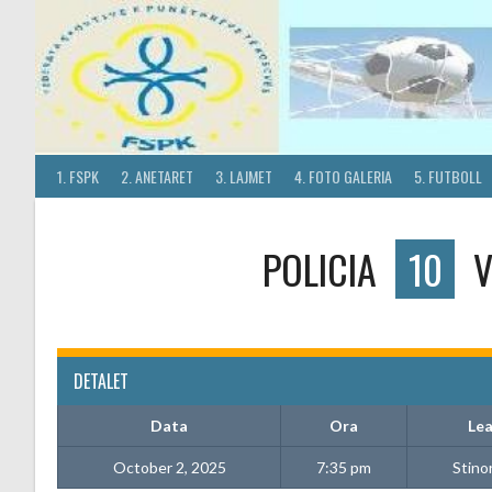
Skip
to
content
1. FSPK
2. ANETARET
3. LAJMET
4. FOTO GALERIA
5. FUTBOLL
POLICIA
10
DETALET
Data
Ora
Le
October 2, 2025
7:35 pm
Stino