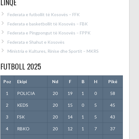
LINQE
Federata e futbollit të Kosovës – FFK
Federata e basketbollit të Kosovës – FBK
Federata e Pingpongut të Kosovës – FPPK
Federata e Shahut e Kosovës
Ministria e Kultures, Rinise dhe Sportit – MKRS
FUTBOLL 2025
Poz
Ekipi
Nd
F
B
H
Pikë
1
POLICIA
20
19
1
0
58
2
KEDS
20
15
0
5
45
3
FSK
20
14
1
5
43
4
RBKO
20
12
1
7
37