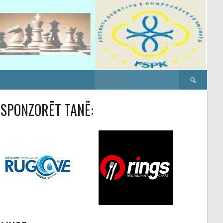
Search
for:
SPONZORËT TANË: