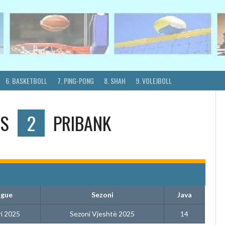
6. BASKETBOLL
7. PING-PONG
8. SHAH
9. VOLEJBOLL
VS
2
PRIBANK
ague
Sezoni
Java
ri 2025
Sezoni Vjeshtë 2025
14