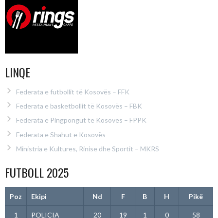
LINQE
Federata e futbollit të Kosovës – FFK
Federata e basketbollit të Kosovës – FBK
Federata e Pingpongut të Kosovës – FPPK
Federata e Shahut e Kosovës
Ministria e Kultures, Rinise dhe Sportit – MKRS
FUTBOLL 2025
Poz
Ekipi
Nd
F
B
H
Pikë
1
POLICIA
20
19
1
0
58