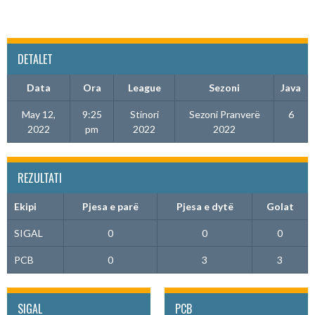
DETALET
Data
Ora
League
Sezoni
Java
May 12,
9:25
Stinori
Sezoni Pranverë
6
2022
pm
2022
2022
REZULTATI
Ekipi
Pjesa e parë
Pjesa e dytë
Golat
SIGAL
0
0
0
PCB
0
3
3
SIGAL
PCB