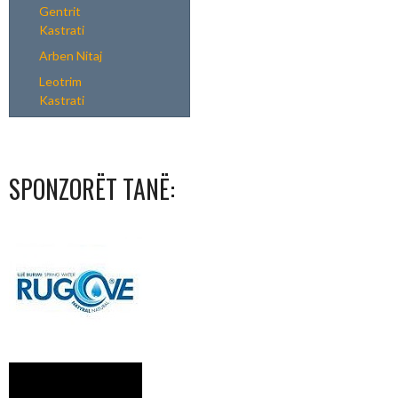
Gentrit
Kastrati
Arben Nitaj
Leotrim
Kastrati
SPONZORËT TANË: