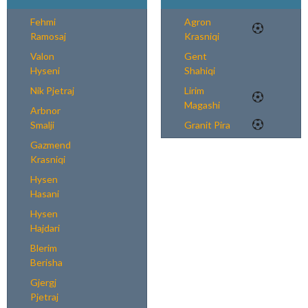
Fehmi
Agron
Ramosaj
Krasniqi
Valon
Gent
Hyseni
Shahiqi
Nik Pjetraj
Lirim
Magashi
Arbnor
Smalji
Granit Pira
Gazmend
Krasniqi
Hysen
Hasani
Hysen
Hajdari
Blerim
Berisha
Gjergj
Pjetraj