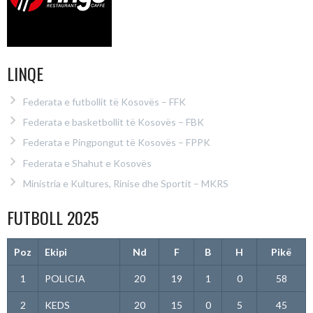
LINQE
Federata e futbollit të Kosovës – FFK
Federata e basketbollit të Kosovës – FBK
Federata e Pingpongut të Kosovës – FPPK
Federata e Shahut e Kosovës
Ministria e Kultures, Rinise dhe Sportit – MKRS
FUTBOLL 2025
Poz
Ekipi
Nd
F
B
H
Pikë
1
POLICIA
20
19
1
0
58
2
KEDS
20
15
0
5
45