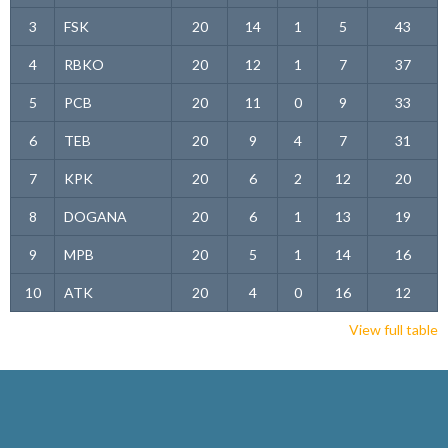
3
FSK
20
14
1
5
43
4
RBKO
20
12
1
7
37
5
PCB
20
11
0
9
33
6
TEB
20
9
4
7
31
7
KPK
20
6
2
12
20
8
DOGANA
20
6
1
13
19
9
MPB
20
5
1
14
16
10
ATK
20
4
0
16
12
View full table