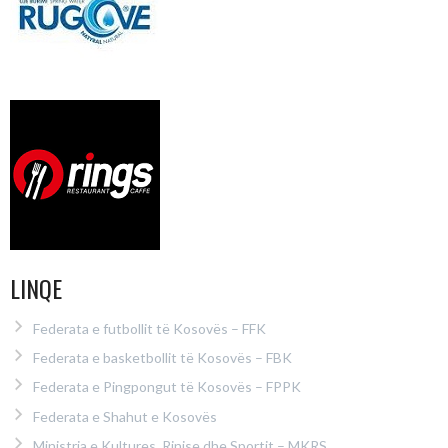
LINQE
Federata e futbollit të Kosovës – FFK
Federata e basketbollit të Kosovës – FBK
Federata e Pingpongut të Kosovës – FPPK
Federata e Shahut e Kosovës
Ministria e Kultures, Rinise dhe Sportit – MKRS