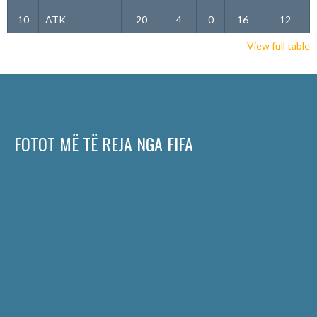
10
ATK
20
4
0
16
12
View full table
FOTOT MË TË REJA NGA FIFA