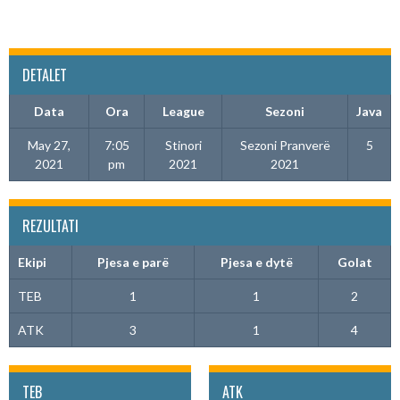
DETALET
Data
Ora
League
Sezoni
Java
May 27,
7:05
Stinori
Sezoni Pranverë
5
2021
pm
2021
2021
REZULTATI
Ekipi
Pjesa e parë
Pjesa e dytë
Golat
TEB
1
1
2
ATK
3
1
4
TEB
ATK