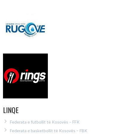
LINQE
Federata e futbollit të Kosovës – FFK
Federata e basketbollit të Kosovës – FBK