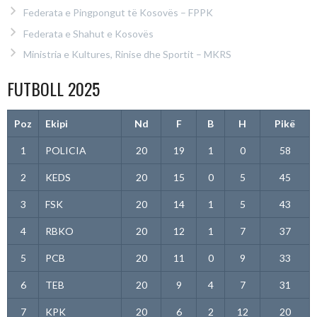
Federata e Pingpongut të Kosovës – FPPK
Federata e Shahut e Kosovës
Ministria e Kultures, Rinise dhe Sportit – MKRS
FUTBOLL 2025
Poz
Ekipi
Nd
F
B
H
Pikë
1
POLICIA
20
19
1
0
58
2
KEDS
20
15
0
5
45
3
FSK
20
14
1
5
43
4
RBKO
20
12
1
7
37
5
PCB
20
11
0
9
33
6
TEB
20
9
4
7
31
7
KPK
20
6
2
12
20