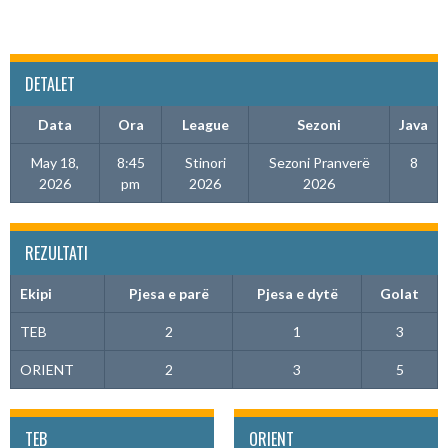
DETALET
Data
Ora
League
Sezoni
Java
May 18,
8:45
Stinori
Sezoni Pranverë
8
2026
pm
2026
2026
REZULTATI
Ekipi
Pjesa e parë
Pjesa e dytë
Golat
TEB
2
1
3
ORIENT
2
3
5
TEB
ORIENT