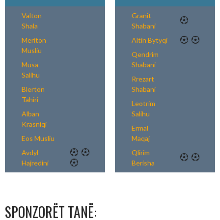
Valton
Granit
Shala
Shabani
Meriton
Altin Bytyqi
Musliu
Qendrim
Musa
Shabani
Salihu
Rrezart
Blerton
Shabani
Tahiri
Leotrim
Alban
Salihu
Krasniqi
Ermal
Eos Musliu
Maqaj
Avdyl
Qlirim
Hajredini
Berisha
SPONZORËT TANË: