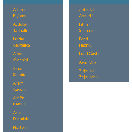
Arbnor
Zejnullah
Bajrami
Ahmeti
Avdullah
Fitim
Tasholli
Selmani
Lulzim
Ferki
Restelica
Haxhiu
Alban
Fuad Gashi
Krasniqi
Agim Uka
Rinor
Zejnullah
Shabiu
Zejnullahu
Arsim
Kaçurri
Arbër
Behluli
Arsim
Durmishi
Nerton