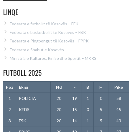
LINQE
Federata e futbollit të Kosovës – FFK
Federata e basketbollit të Kosovës – FBK
Federata e Pingpongut të Kosovës – FPPK
Federata e Shahut e Kosovës
Ministria e Kultures, Rinise dhe Sportit – MKRS
FUTBOLL 2025
Poz
Ekipi
Nd
F
B
H
Pikë
1
POLICIA
20
19
1
0
58
2
KEDS
20
15
0
5
45
3
FSK
20
14
1
5
43
4
RBKO
20
12
1
7
37