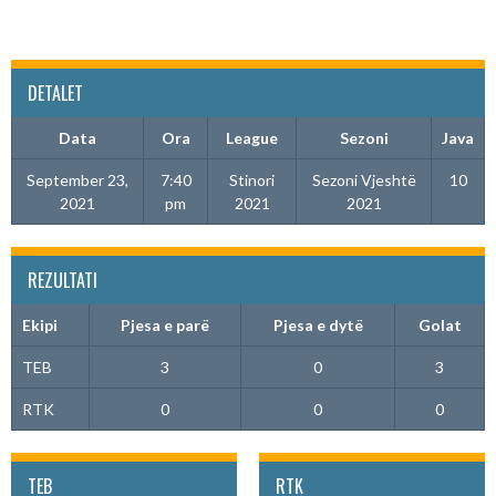
DETALET
Data
Ora
League
Sezoni
Java
September 23,
7:40
Stinori
Sezoni Vjeshtë
10
2021
pm
2021
2021
REZULTATI
Ekipi
Pjesa e parë
Pjesa e dytë
Golat
TEB
3
0
3
RTK
0
0
0
TEB
RTK