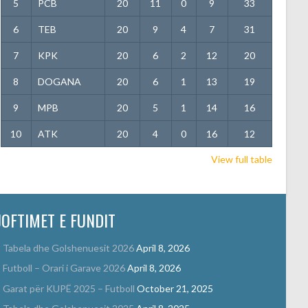
5
PCB
20
11
0
9
33
6
TEB
20
9
4
7
31
7
KPK
20
6
2
12
20
8
DOGANA
20
6
1
13
19
9
MPB
20
5
1
14
16
10
ATK
20
4
0
16
12
View full table
JOFTIMET E FUNDIT
Tabela dhe Golshenuesit 2026
April 8, 2026
Futboll – Orari i Garave 2026
April 8, 2026
Garat për KUPË 2025 – Futboll
October 21, 2025