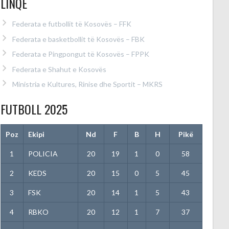
LINQE
Federata e futbollit të Kosovës – FFK
Federata e basketbollit të Kosovës – FBK
Federata e Pingpongut të Kosovës – FPPK
Federata e Shahut e Kosovës
Ministria e Kultures, Rinise dhe Sportit – MKRS
FUTBOLL 2025
Poz
Ekipi
Nd
F
B
H
Pikë
1
POLICIA
20
19
1
0
58
2
KEDS
20
15
0
5
45
3
FSK
20
14
1
5
43
4
RBKO
20
12
1
7
37