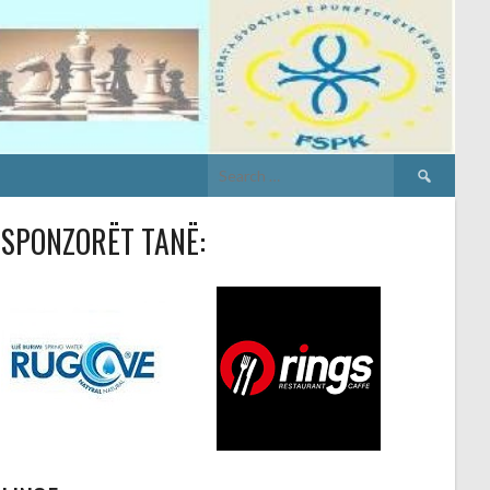
Search
for:
SPONZORËT TANË: