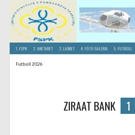
Skip
to
content
1. FSPK
2. ANETARET
3. LAJMET
4. FOTO GALERIA
5. FUTBOLL
Futboll 2026
ZIRAAT BANK
1