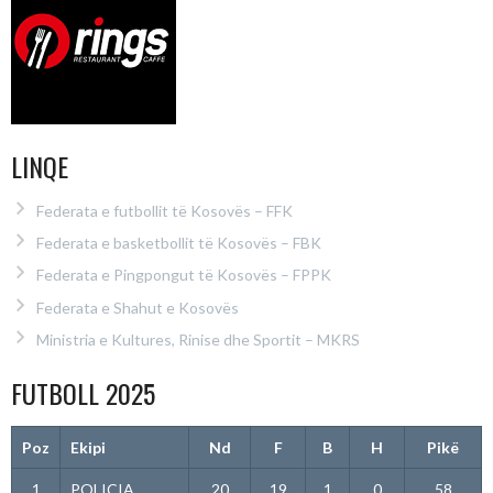
LINQE
Federata e futbollit të Kosovës – FFK
Federata e basketbollit të Kosovës – FBK
Federata e Pingpongut të Kosovës – FPPK
Federata e Shahut e Kosovës
Ministria e Kultures, Rinise dhe Sportit – MKRS
FUTBOLL 2025
Poz
Ekipi
Nd
F
B
H
Pikë
1
POLICIA
20
19
1
0
58