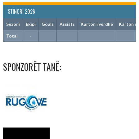
STINORI 2026
Sezoni
Ekipi
Goals
Assists
Karton i verdhë
Karton i 
Total
-
SPONZORËT TANË: