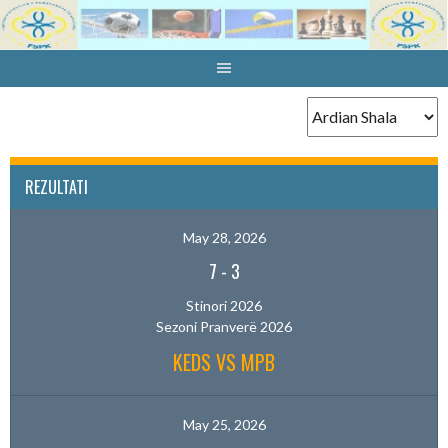
Skip
to
content
REZULTATI
May 28, 2026
7
-
3
Stinori 2026
Sezoni Pranverë 2026
KEDS VS MPB
May 25, 2026