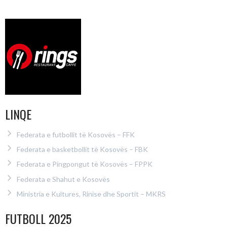
LINQE
Federata e futbollit të Kosovës – FFK
Federata e basketbollit të Kosovës – FBK
Federata e Pingpongut të Kosovës – FPPK
Federata e Shahut e Kosovës
Ministria e Kultures, Rinise dhe Sportit – MKRS
FUTBOLL 2025