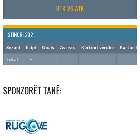
RTK VS ATK
STINORI 2021
Sezoni
Ekipi
Goals
Assists
Karton i verdhë
Karton i 
Total
-
SPONZORËT TANË: