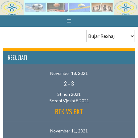
Skip
to
content
REZULTATI
November 18, 2021
2
-
3
Stinori 2021
Sezoni Vjeshtë 2021
RTK VS BKT
November 11, 2021