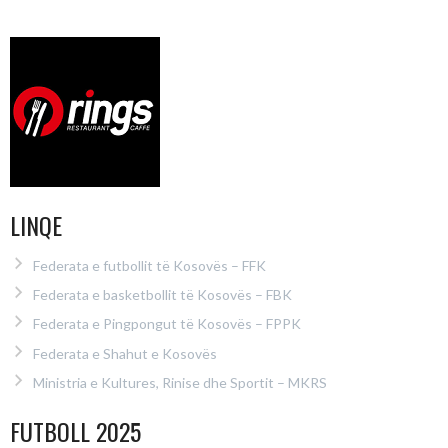
LINQE
Federata e futbollit të Kosovës – FFK
Federata e basketbollit të Kosovës – FBK
Federata e Pingpongut të Kosovës – FPPK
Federata e Shahut e Kosovës
Ministria e Kultures, Rinise dhe Sportit – MKRS
FUTBOLL 2025