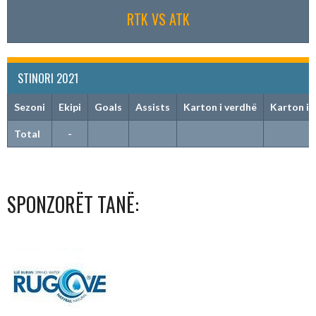
RTK VS ATK
STINORI 2021
Sezoni
Ekipi
Goals
Assists
Karton i verdhë
Karton i 
Total
-
SPONZORËT TANË: