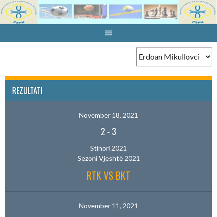
Skip
to
content
REZULTATI
November 18, 2021
2
-
3
Stinori 2021
Sezoni Vjeshtë 2021
RTK VS BKT
November 11, 2021