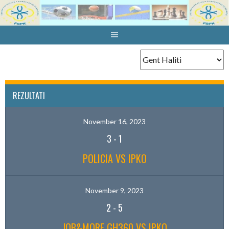
Skip
to
content
REZULTATI
November 16, 2023
3
-
1
POLICIA VS IPKO
November 9, 2023
2
-
5
JOB&MORE GH360 VS IPKO