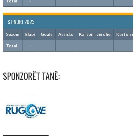
Total
-
STINORI 2023
Sezoni
Ekipi
Goals
Assists
Karton i verdhë
Karton i 
Total
-
SPONZORËT TANË: