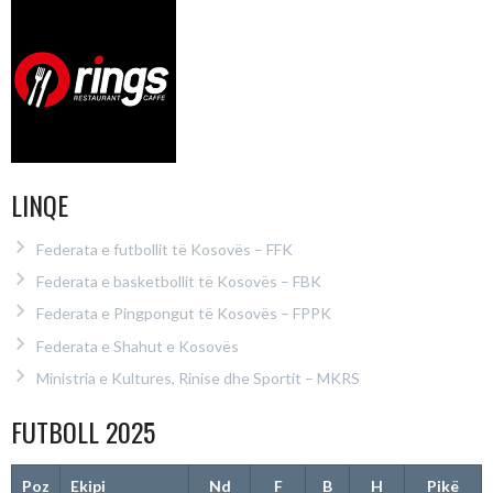
LINQE
Federata e futbollit të Kosovës – FFK
Federata e basketbollit të Kosovës – FBK
Federata e Pingpongut të Kosovës – FPPK
Federata e Shahut e Kosovës
Ministria e Kultures, Rinise dhe Sportit – MKRS
FUTBOLL 2025
Poz
Ekipi
Nd
F
B
H
Pikë