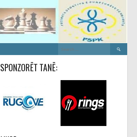
Search
for:
SPONZORËT TANË: