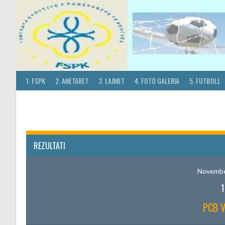
Skip
to
content
1. FSPK
2. ANETARET
3. LAJMET
4. FOTO GALERIA
5. FUTBOLL
REZULTATI
Novembe
1
PCB 