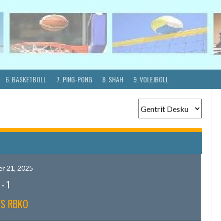
6. BASKETBOLL
7. PING-PONG
8. SHAH
9. VOLEJBOLL
r 21, 2025
-
1
VS RBKO