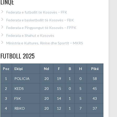
LINQE
Federata e futbollit të Kosovës – FFK
Federata e basketbollit të Kosovës – FBK
Federata e Pingpongut të Kosovës – FPPK
Federata e Shahut e Kosovës
Ministria e Kultures, Rinise dhe Sportit – MKRS
FUTBOLL 2025
Poz
Ekipi
Nd
F
B
H
Pikë
1
POLICIA
20
19
1
0
58
2
KEDS
20
15
0
5
45
3
FSK
20
14
1
5
43
4
RBKO
20
12
1
7
37