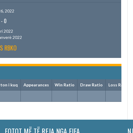
6, 2022
-
0
ri 2022
anverë 2022
VS RBKO
ton i kuq
Appearances
Win Ratio
Draw Ratio
Loss Ratio
FOTOT MË TË REJA NGA FIFA
N