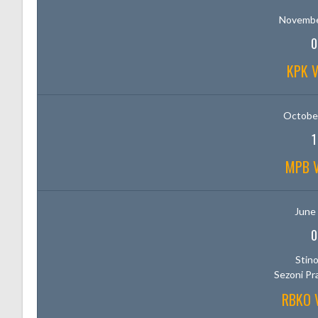
Novembe
0
KPK 
October
1
MPB 
June 
0
Stino
Sezoni Pr
RBKO 