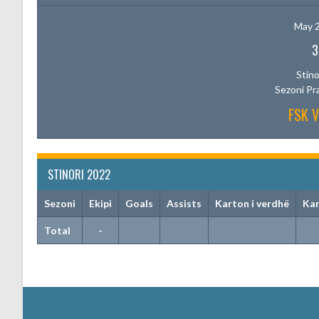
May 2
3
Stino
Sezoni Pr
FSK 
STINORI 2022
Sezoni
Ekipi
Goals
Assists
Karton i verdhë
Kar
Total
-