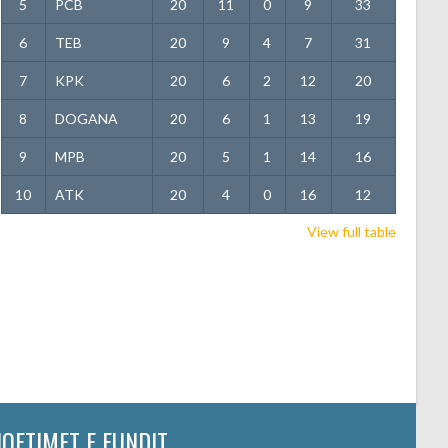
5
PCB
20
11
0
9
33
6
TEB
20
9
4
7
31
7
KPK
20
6
2
12
20
8
DOGANA
20
6
1
13
19
9
MPB
20
5
1
14
16
10
ATK
20
4
0
16
12
View full table
Own Goals
JOFTIMET E FUNDIT