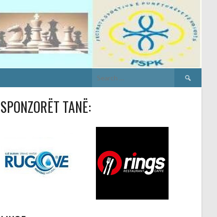
Search
for:
SPONZORËT TANË: