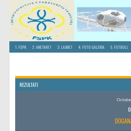
Skip
to
content
1. FSPK
2. ANETARET
3. LAJMET
4. FOTO GALERIA
5. FUTBOLL
REZULTATI
October
0
DOGAN