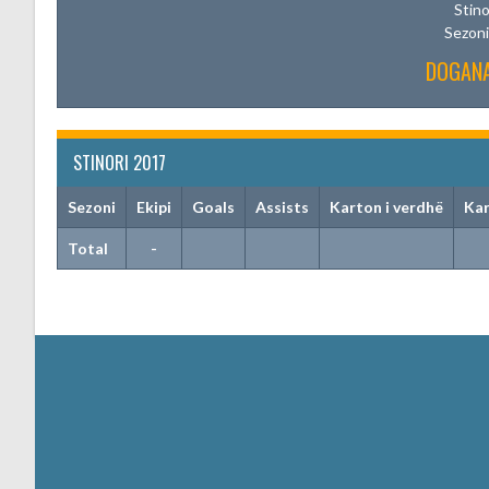
Stino
Sezoni
DOGANA
STINORI 2017
Sezoni
Ekipi
Goals
Assists
Karton i verdhë
Kar
Total
-