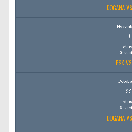
DOGANA V
Novembe
0
Stino
Sezoni
FSK V
October
9:
Stino
Sezoni
DOGANA V