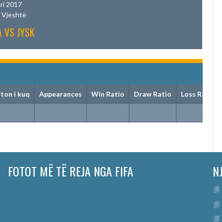
ri 2017
 Vjeshtë
 VS JYSK
ton i kuq
Appearances
Win Ratio
Draw Ratio
Loss Ratio
FOTOT MË TË REJA NGA FIFA
N