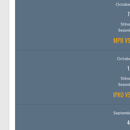
October
7
Stino
Sezoni
MPB V
Octobe
1
Stino
Sezoni
IPKO V
Septembe
4