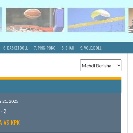
6. BASKETBOLL
7. PING-PONG
8. SHAH
9. VOLEJBOLL
 21, 2025
-
3
A VS KPK