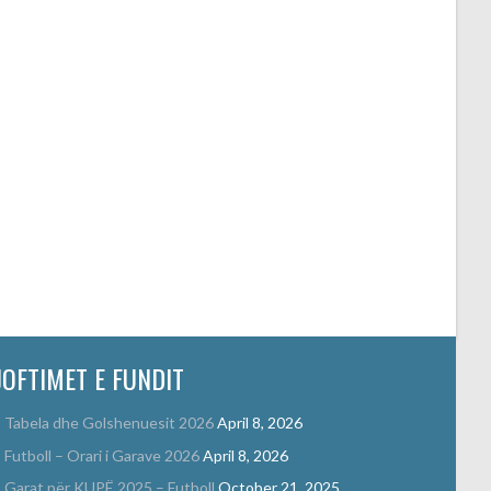
Own Goals
JOFTIMET E FUNDIT
Tabela dhe Golshenuesit 2026
April 8, 2026
Futboll – Orari i Garave 2026
April 8, 2026
Garat për KUPË 2025 – Futboll
October 21, 2025