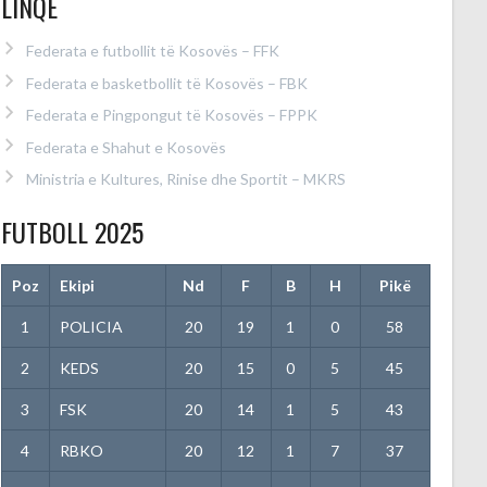
LINQE
Federata e futbollit të Kosovës – FFK
Federata e basketbollit të Kosovës – FBK
Federata e Pingpongut të Kosovës – FPPK
Federata e Shahut e Kosovës
Ministria e Kultures, Rinise dhe Sportit – MKRS
FUTBOLL 2025
Poz
Ekipi
Nd
F
B
H
Pikë
1
POLICIA
20
19
1
0
58
2
KEDS
20
15
0
5
45
3
FSK
20
14
1
5
43
4
RBKO
20
12
1
7
37