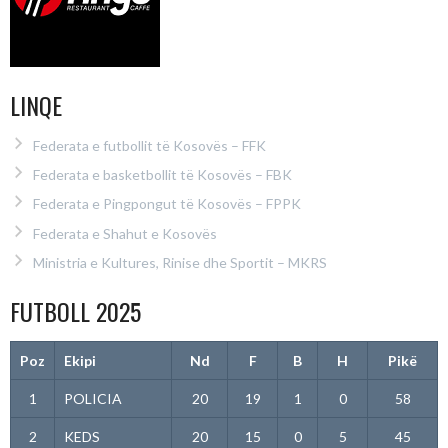
LINQE
Federata e futbollit të Kosovës – FFK
Federata e basketbollit të Kosovës – FBK
Federata e Pingpongut të Kosovës – FPPK
Federata e Shahut e Kosovës
Ministria e Kultures, Rinise dhe Sportit – MKRS
FUTBOLL 2025
Poz
Ekipi
Nd
F
B
H
Pikë
1
POLICIA
20
19
1
0
58
2
KEDS
20
15
0
5
45