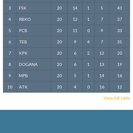
3
FSK
20
14
1
5
43
4
RBKO
20
12
1
7
37
5
PCB
20
11
0
9
33
6
TEB
20
9
4
7
31
7
KPK
20
6
2
12
20
8
DOGANA
20
6
1
13
19
9
MPB
20
5
1
14
16
10
ATK
20
4
0
16
12
View full table