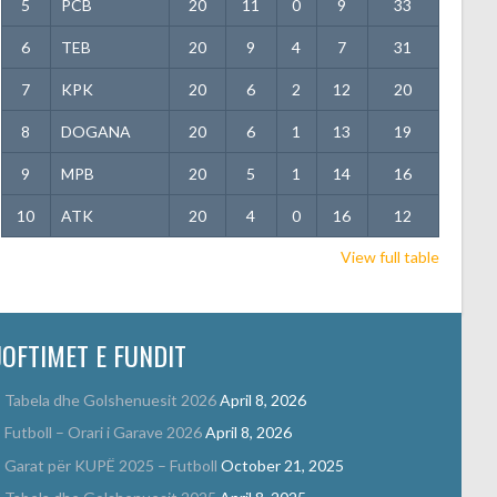
5
PCB
20
11
0
9
33
6
TEB
20
9
4
7
31
7
KPK
20
6
2
12
20
8
DOGANA
20
6
1
13
19
9
MPB
20
5
1
14
16
10
ATK
20
4
0
16
12
View full table
JOFTIMET E FUNDIT
Tabela dhe Golshenuesit 2026
April 8, 2026
Futboll – Orari i Garave 2026
April 8, 2026
Garat për KUPË 2025 – Futboll
October 21, 2025