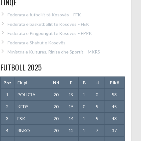
LINQE
Federata e futbollit të Kosovës – FFK
Federata e basketbollit të Kosovës – FBK
Federata e Pingpongut të Kosovës – FPPK
Federata e Shahut e Kosovës
Ministria e Kultures, Rinise dhe Sportit – MKRS
FUTBOLL 2025
Poz
Ekipi
Nd
F
B
H
Pikë
1
POLICIA
20
19
1
0
58
2
KEDS
20
15
0
5
45
3
FSK
20
14
1
5
43
4
RBKO
20
12
1
7
37