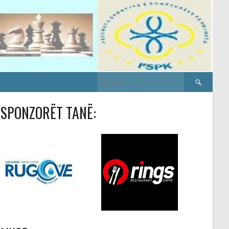
Search
for:
SPONZORËT TANË: