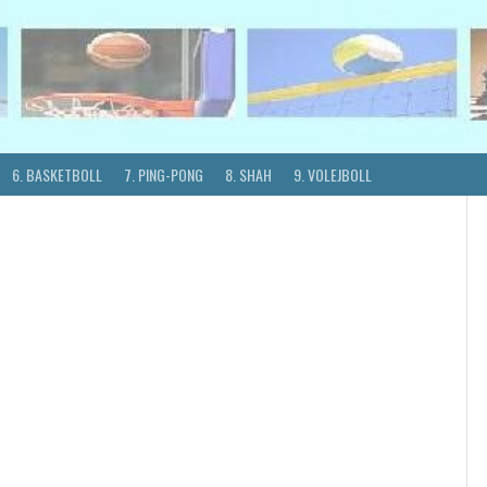
6. BASKETBOLL
7. PING-PONG
8. SHAH
9. VOLEJBOLL