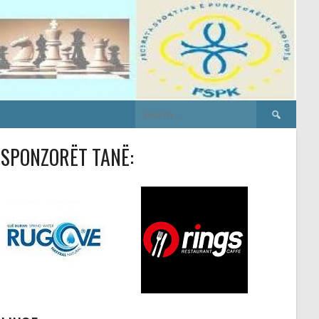
Search
for:
SPONZORËT TANË: