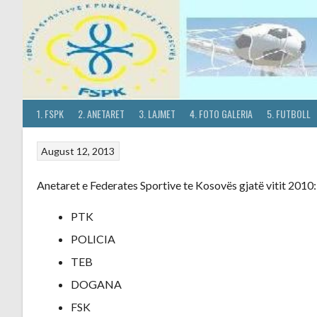
Skip
to
content
1. FSPK
2. ANETARET
3. LAJMET
4. FOTO GALERIA
5. FUTBOLL
August 12, 2013
Anetaret e Federates Sportive te Kosovës gjatë vitit 2010:
PTK
POLICIA
TEB
DOGANA
FSK