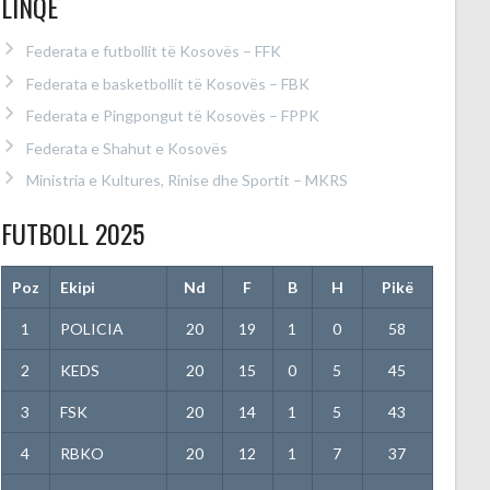
LINQE
Federata e futbollit të Kosovës – FFK
Federata e basketbollit të Kosovës – FBK
Federata e Pingpongut të Kosovës – FPPK
Federata e Shahut e Kosovës
Ministria e Kultures, Rinise dhe Sportit – MKRS
FUTBOLL 2025
Poz
Ekipi
Nd
F
B
H
Pikë
1
POLICIA
20
19
1
0
58
2
KEDS
20
15
0
5
45
3
FSK
20
14
1
5
43
4
RBKO
20
12
1
7
37