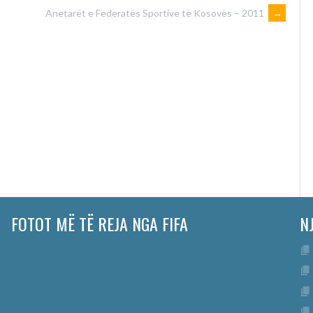
Anetarët e Federatës Sportive të Kosovës – 2011
→
FOTOT MË TË REJA NGA FIFA
N