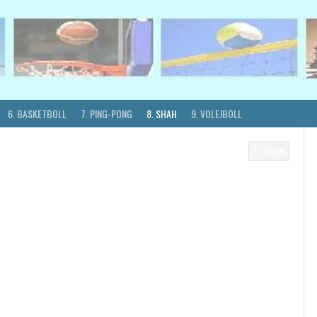
6. BASKETBOLL
7. PING-PONG
8. SHAH
9. VOLEJBOLL
8. Shah