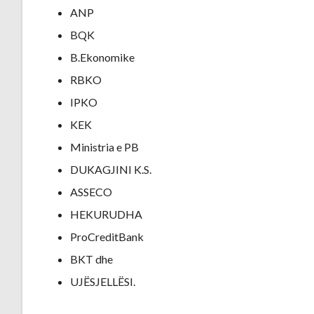
ANP
BQK
B.Ekonomike
RBKO
IPKO
KEK
Ministria e PB
DUKAGJINI K.S.
ASSECO
HEKURUDHA
ProCreditBank
BKT dhe
UJËSJELLËSI.