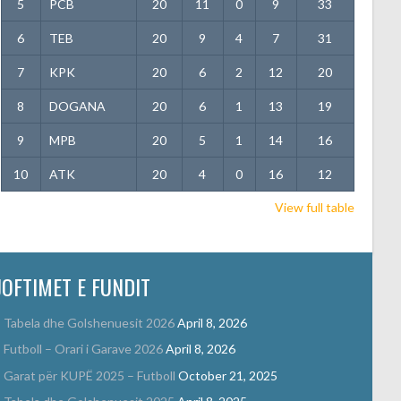
5
PCB
20
11
0
9
33
6
TEB
20
9
4
7
31
7
KPK
20
6
2
12
20
8
DOGANA
20
6
1
13
19
9
MPB
20
5
1
14
16
10
ATK
20
4
0
16
12
View full table
JOFTIMET E FUNDIT
Tabela dhe Golshenuesit 2026
April 8, 2026
Futboll – Orari i Garave 2026
April 8, 2026
Garat për KUPË 2025 – Futboll
October 21, 2025