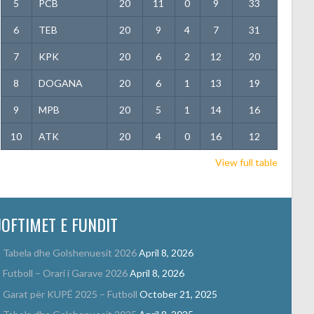
5
PCB
20
11
0
9
33
6
TEB
20
9
4
7
31
7
KPK
20
6
2
12
20
8
DOGANA
20
6
1
13
19
9
MPB
20
5
1
14
16
10
ATK
20
4
0
16
12
View full table
JOFTIMET E FUNDIT
Tabela dhe Golshenuesit 2026
April 8, 2026
Futboll – Orari i Garave 2026
April 8, 2026
Garat për KUPË 2025 – Futboll
October 21, 2025