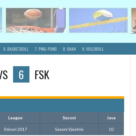
6. BASKETBOLL
7. PING-PONG
8. SHAH
9. VOLEJBOLL
VS
6
FSK
League
Sezoni
Java
Stinori 2017
Sezoni Vjeshtë
10