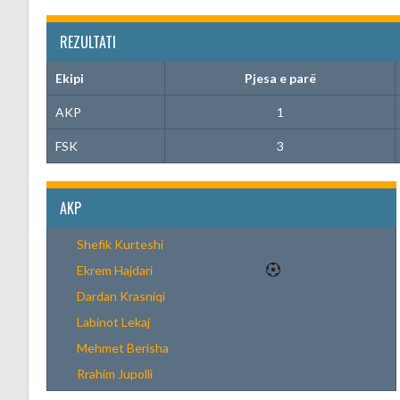
REZULTATI
Ekipi
Pjesa e parë
AKP
1
FSK
3
AKP
Shefik Kurteshi
Ekrem Hajdari
Dardan Krasniqi
Labinot Lekaj
Mehmet Berisha
Rrahim Jupolli