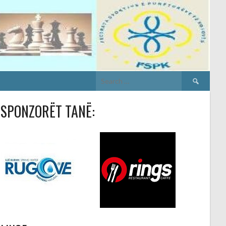
Search
for:
SPONZORËT TANË: