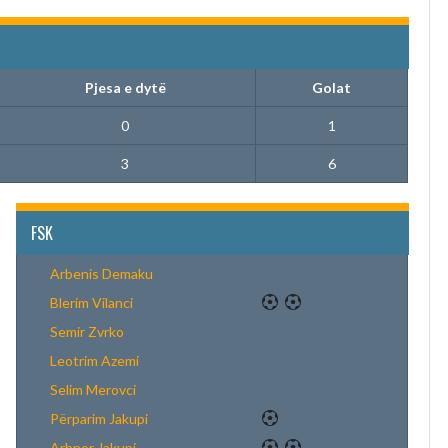
Pjesa e dytë
Golat
0
1
3
6
FSK
Arbenis Demaku
Blerim Vilanci
Semir Zvrko
Leotrim Azemi
Selim Merovci
Përparim Jakupi
Arbnor Jakupi