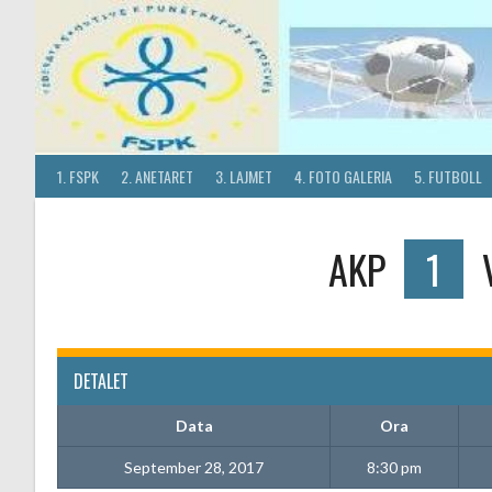
Skip
to
content
1. FSPK
2. ANETARET
3. LAJMET
4. FOTO GALERIA
5. FUTBOLL
AKP
1
DETALET
Data
Ora
September 28, 2017
8:30 pm