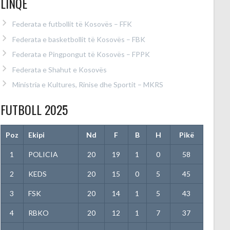
LINQE
Federata e futbollit të Kosovës – FFK
Federata e basketbollit të Kosovës – FBK
Federata e Pingpongut të Kosovës – FPPK
Federata e Shahut e Kosovës
Ministria e Kultures, Rinise dhe Sportit – MKRS
FUTBOLL 2025
Poz
Ekipi
Nd
F
B
H
Pikë
1
POLICIA
20
19
1
0
58
2
KEDS
20
15
0
5
45
3
FSK
20
14
1
5
43
4
RBKO
20
12
1
7
37