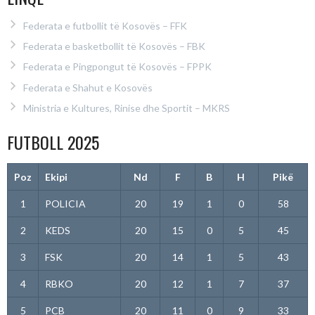
Federata e futbollit të Kosovës – FFK
Federata e basketbollit të Kosovës – FBK
Federata e Pingpongut të Kosovës – FPPK
Federata e Shahut e Kosovës
Ministria e Kultures, Rinise dhe Sportit – MKRS
FUTBOLL 2025
Poz
Ekipi
Nd
F
B
H
Pikë
1
POLICIA
20
19
1
0
58
2
KEDS
20
15
0
5
45
3
FSK
20
14
1
5
43
4
RBKO
20
12
1
7
37
5
PCB
20
11
0
9
33