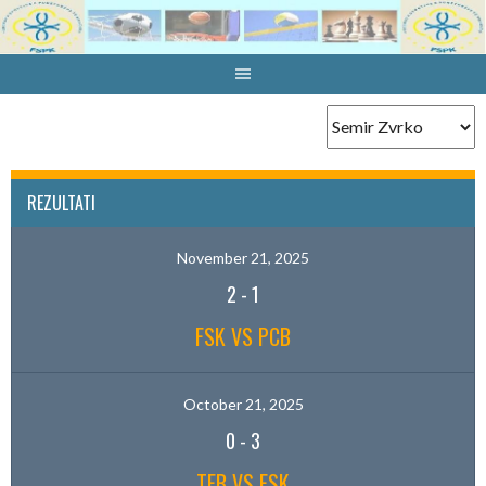
Skip
to
content
REZULTATI
November 21, 2025
2
-
1
FSK VS PCB
October 21, 2025
0
-
3
TEB VS FSK