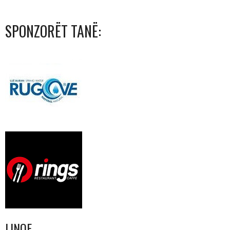
SPONZORËT TANË:
LINQE