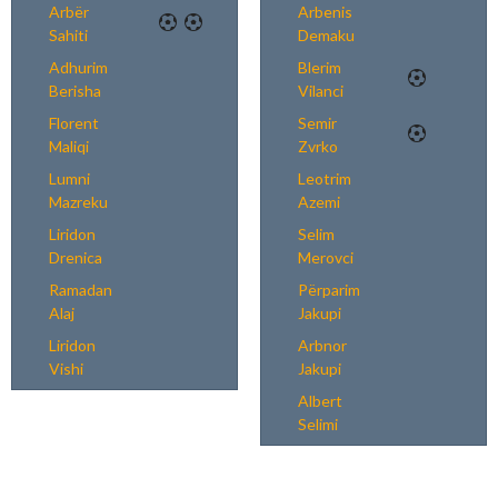
Arbër
Arbenis
Sahiti
Demaku
Adhurim
Blerim
Berisha
Vilanci
Florent
Semir
Maliqi
Zvrko
Lumni
Leotrim
Mazreku
Azemi
Liridon
Selim
Drenica
Merovci
Ramadan
Përparim
Alaj
Jakupi
Liridon
Arbnor
Vishi
Jakupi
Albert
Selimi