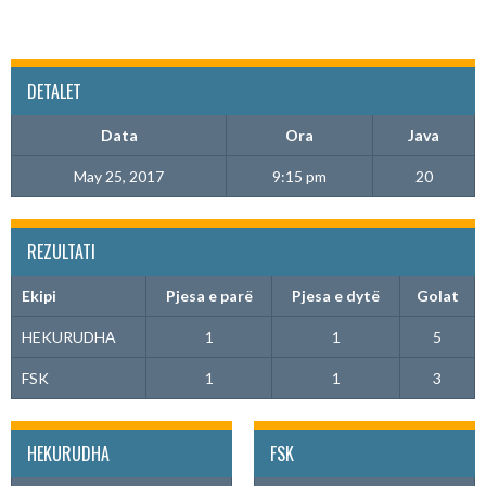
DETALET
Data
Ora
Java
May 25, 2017
9:15 pm
20
REZULTATI
Ekipi
Pjesa e parë
Pjesa e dytë
Golat
HEKURUDHA
1
1
5
FSK
1
1
3
HEKURUDHA
FSK