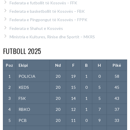
Federata e futbollit të Kosovës – FFK
Federata e basketbollit të Kosovës – FBK
Federata e Pingpongut të Kosovës – FPPK
Federata e Shahut e Kosovës
Ministria e Kultures, Rinise dhe Sportit – MKRS
FUTBOLL 2025
Poz
Ekipi
Nd
F
B
H
Pikë
1
POLICIA
20
19
1
0
58
2
KEDS
20
15
0
5
45
3
FSK
20
14
1
5
43
4
RBKO
20
12
1
7
37
5
PCB
20
11
0
9
33