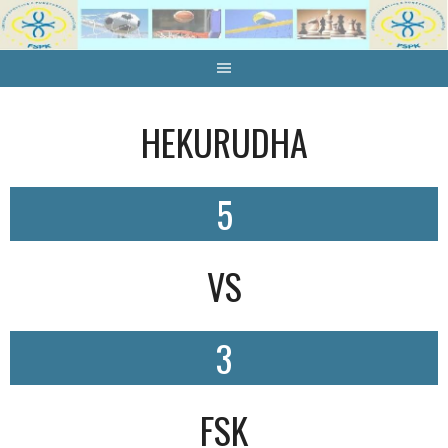
Skip
to
content
HEKURUDHA
5
VS
3
FSK