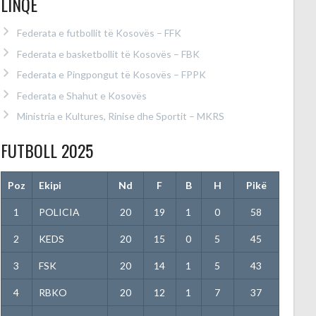
LINQE
Federata e futbollit të Kosovës – FFK
Federata e basketbollit të Kosovës – FBK
Federata e Pingpongut të Kosovës – FPPK
Federata e Shahut e Kosovës
Ministria e Kultures, Rinise dhe Sportit – MKRS
FUTBOLL 2025
Poz
Ekipi
Nd
F
B
H
Pikë
1
POLICIA
20
19
1
0
58
2
KEDS
20
15
0
5
45
3
FSK
20
14
1
5
43
4
RBKO
20
12
1
7
37