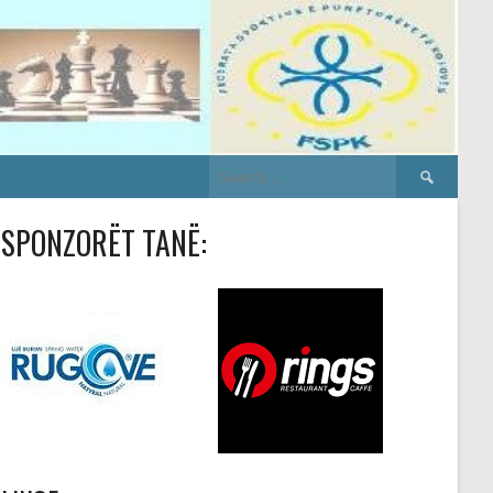
Search
for:
SPONZORËT TANË: