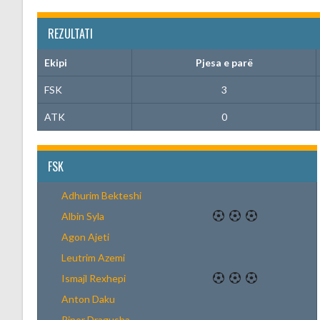
REZULTATI
Ekipi
Pjesa e parë
FSK
3
ATK
0
FSK
Adhurim Bekteshi
Albin Syla
Agon Ajeti
Leutrim Azemi
Ismajl Rexhepi
Anton Daku
Rinor Dragusha