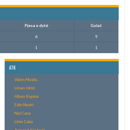
Pjesa e dytë
Golat
6
9
1
1
ATK
Valon Musliu
Liman Idrizi
Alban Kupina
Edin Neziri
Nol Cana
Lirim Caka
Armend Kastrati